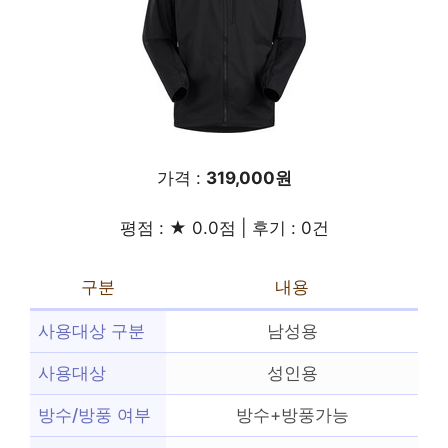
가격 :
319,000원
평점 : ★ 0.0점 | 후기 : 0건
구분
내용
사용대상 구분
남성용
사용대상
성인용
방수/방풍 여부
방수+방풍가능