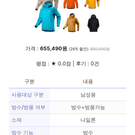
가격 :
655,490원
(26% 할인)
890,000원
평점 : ★ 0.0점 | 후기 : 0건
구분
내용
사용대상 구분
남성용
방수/방풍 여부
방수+방풍가능
소재
나일론
방수 기능
방수