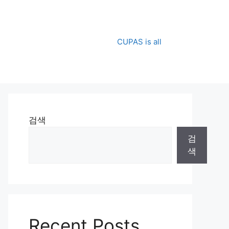
CUPAS is all
검색
검
색
Recent Posts