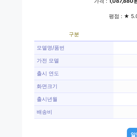
가격 :
1,087,880
평점 : ★ 5.
구분
모델명/품번
가전 모델
출시 연도
화면크기
출시년월
배송비
알