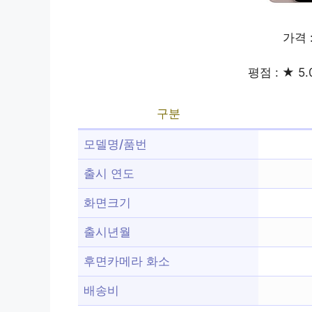
가격 
평점 : ★ 5.
구분
모델명/품번
출시 연도
화면크기
출시년월
후면카메라 화소
배송비