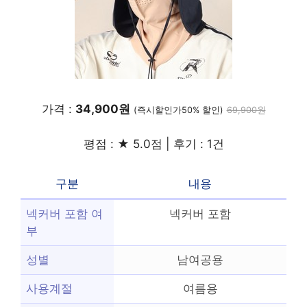
가격 :
34,900원
(즉시할인가50% 할인)
69,900원
평점 : ★ 5.0점 | 후기 : 1건
구분
내용
넥커버 포함 여
넥커버 포함
부
성별
남여공용
사용계절
여름용