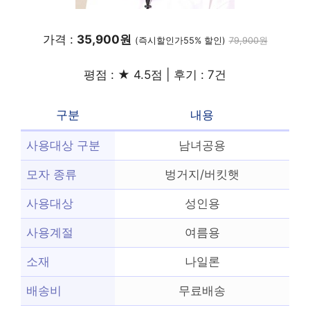
가격 :
35,900원
(즉시할인가55% 할인)
79,900원
평점 : ★ 4.5점 | 후기 : 7건
구분
내용
사용대상 구분
남녀공용
모자 종류
벙거지/버킷햇
사용대상
성인용
사용계절
여름용
소재
나일론
배송비
무료배송