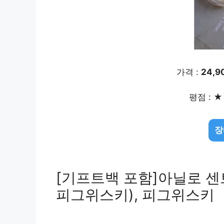
가격 :
24,9
평점 : ★ 
장
[기프트백 포함]아닐로 센트밤
피그위스키), 피그위스키