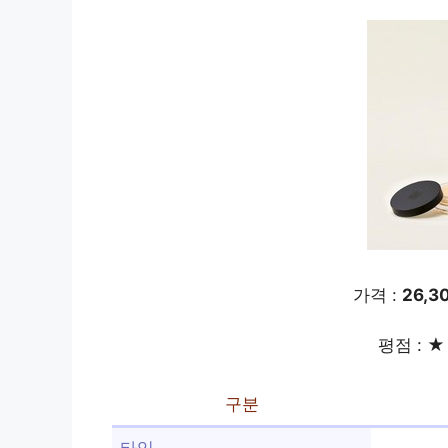
가격 :
26,3
평점 : ★ 
구분
타입