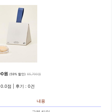
00원
(59% 할인)
65,700원
0.0점 | 후기 : 0건
내용
고체 타입