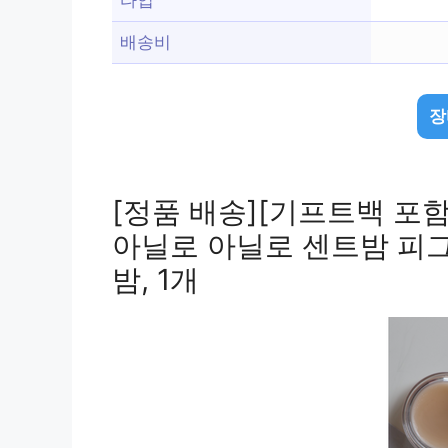
배송비
장
[정품 배송][기프트백 포
아닐로 아닐로 센트밤 피
밤, 1개