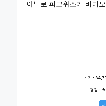
아닐로 피그위스키 바디오일10
가격 :
34,7
평점 : ★ 
장