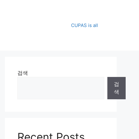
CUPAS is all
검색
검
색
Recent Posts