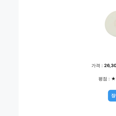
가격 :
26,3
평점 : ★ 
장