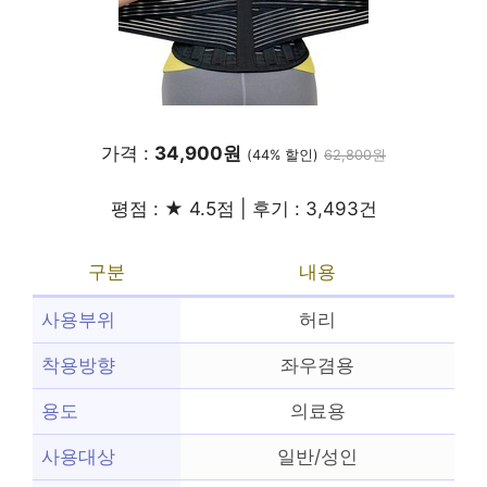
가격 :
34,900원
(44% 할인)
62,800원
평점 : ★ 4.5점 | 후기 : 3,493건
구분
내용
사용부위
허리
착용방향
좌우겸용
용도
의료용
사용대상
일반/성인