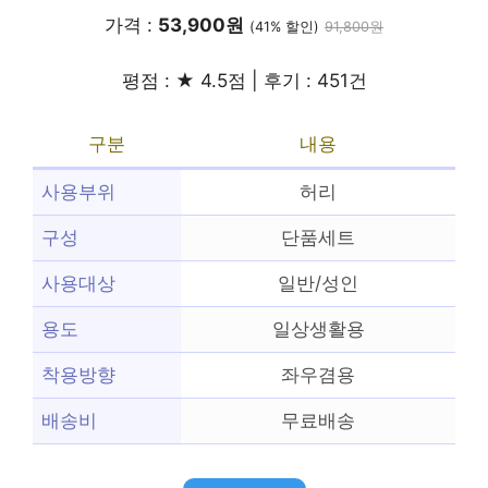
가격 :
53,900원
(41% 할인)
91,800원
평점 : ★ 4.5점 | 후기 : 451건
구분
내용
사용부위
허리
구성
단품세트
사용대상
일반/성인
용도
일상생활용
착용방향
좌우겸용
배송비
무료배송