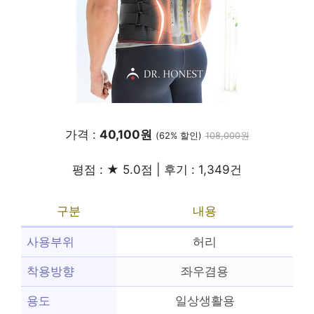
가격 :
40,100원
(62% 할인)
108,000원
평점 : ★ 5.0점 | 후기 : 1,349건
구분
내용
사용부위
허리
착용방향
좌우겸용
용도
일상생활용