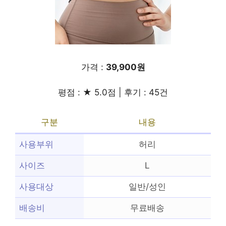
가격 :
39,900원
평점 : ★ 5.0점 | 후기 : 45건
구분
내용
사용부위
허리
사이즈
L
사용대상
일반/성인
배송비
무료배송