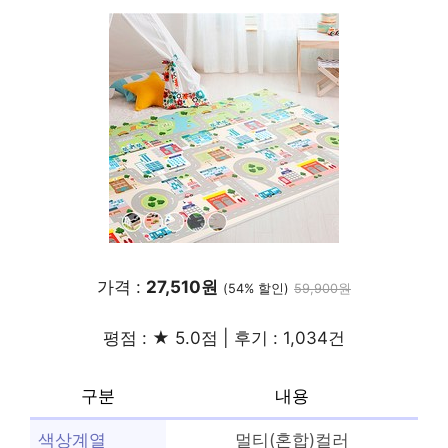
가격 :
27,510원
(54% 할인)
59,900원
평점 : ★ 5.0점 | 후기 : 1,034건
구분
내용
색상계열
멀티(혼합)컬러