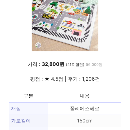
가격 :
32,800원
(41% 할인)
56,000원
평점 : ★ 4.5점 | 후기 : 1,206건
구분
내용
재질
폴리에스테르
가로길이
150cm