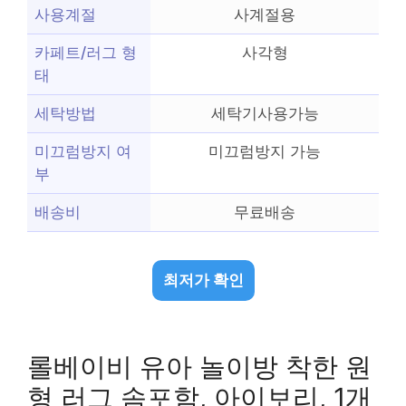
사용계절
사계절용
카페트/러그 형
사각형
태
세탁방법
세탁기사용가능
미끄럼방지 여
미끄럼방지 가능
부
배송비
무료배송
최저가 확인
롤베이비 유아 놀이방 착한 원
형 러그 솜포함, 아이보리, 1개