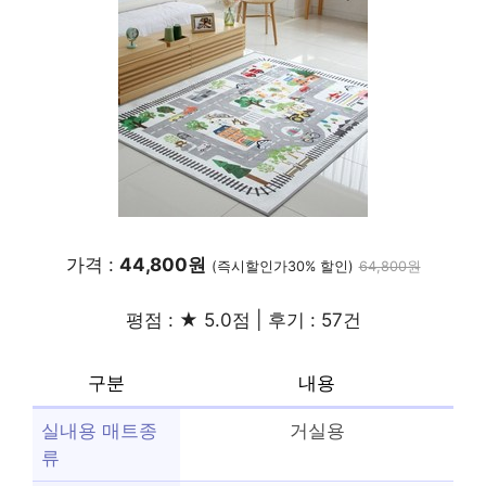
가격 :
44,800원
(즉시할인가30% 할인)
64,800원
평점 : ★ 5.0점 | 후기 : 57건
구분
내용
실내용 매트종
거실용
류