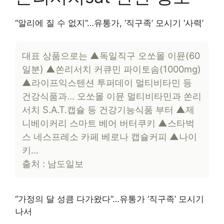
“알리에 질 수 없지”…유통가, ‘직구족’ 모시기 ‘사력’
대표 상품으로는 ▲독일직구 오쏘몰 이뮨(60
일분) ▲쏜리서치 커큐민 파이토솜(1000mg)
▲라이프익스텐션 투퍼데이 멀티비타민 등
건강식품과… 오쏘몰 이뮨 멀티비타민과 쏜리
서치 S.A.T.캡슐 등 건강기능식품 부터 ▲제
니베이커리 스마트 베어 버터쿠키 ▲스타벅
스 네스프레소 카페 베로나 캡슐커피 ▲나이
키…
출처 : 남도일보
“가정의 달 성큼 다가왔다”…유통가 ‘직구족’ 모시기
나서