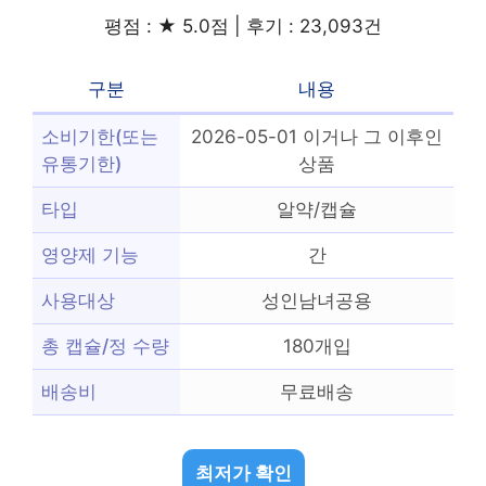
평점 : ★ 5.0점 | 후기 : 23,093건
구분
내용
소비기한(또는
2026-05-01 이거나 그 이후인
유통기한)
상품
타입
알약/캡슐
영양제 기능
간
사용대상
성인남녀공용
총 캡슐/정 수량
180개입
배송비
무료배송
최저가 확인