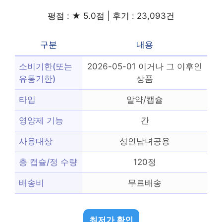
평점 : ★ 5.0점 | 후기 : 23,093건
구분
내용
소비기한(또는
2026-05-01 이거나 그 이후인
유통기한)
상품
타입
알약/캡슐
영양제 기능
간
사용대상
성인남녀공용
총 캡슐/정 수량
120정
배송비
무료배송
최저가 확인