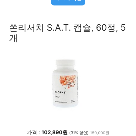
쏜리서치 S.A.T. 캡슐, 60정, 5
개
가격 :
102,890원
(31% 할인)
150,000원