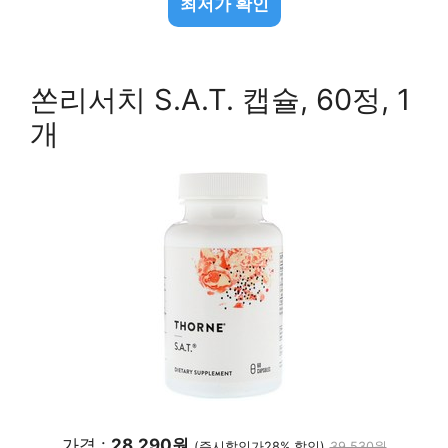
최저가 확인
쏜리서치 S.A.T. 캡슐, 60정, 1
개
가격 :
28,290원
(즉시할인가28% 할인)
39,530원