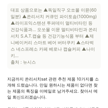
대표 상품으로는 ▲독일직구 오쏘몰 이뮨(60
일분) ▲쏜리서치 커큐민 파이토솜(1000mg)
▲라이프익스텐션 투퍼데이 멀티비타민 등
건강식품과… 오쏘몰 이뮨 멀티비타민과 쏜리
서치 S.A.T.캡슐 등 건강기능식품 부터 ▲제
니베이커리 스마트 베어 버터쿠키 ▲스타벅
스 네스프레소 카페 베로나 캡슐커피 ▲나이
키…
출처 : 뉴시스
지금까지 쏜리서치sat 관련 추천 제품 10가지를 소
개해 드렸습니다. 만일 원하시는 제품이 없다면 찾
는 제품의 특징을 이메일로 남겨주세요. 찾아서 메
일 회신드리겠습니다.