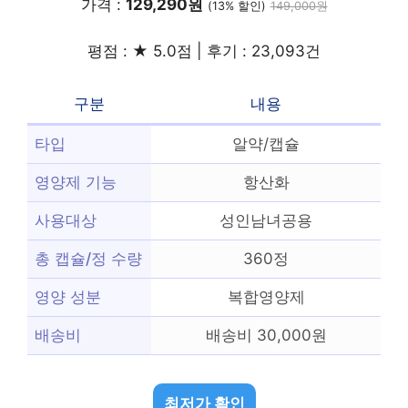
가격 :
129,290원
(13% 할인)
149,000원
평점 : ★ 5.0점 | 후기 : 23,093건
구분
내용
타입
알약/캡슐
영양제 기능
항산화
사용대상
성인남녀공용
총 캡슐/정 수량
360정
영양 성분
복합영양제
배송비
배송비 30,000원
최저가 확인