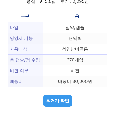
평점 : ★ 5.0점 | 후기 : 2,295건
구분
내용
타입
알약/캡슐
영양제 기능
면역력
사용대상
성인남녀공용
총 캡슐/정 수량
270개입
비건 여부
비건
배송비
배송비 30,000원
최저가 확인