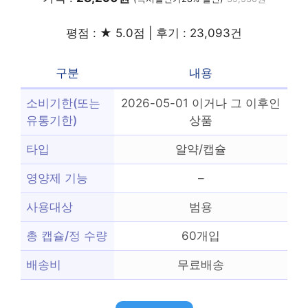
평점 : ★ 5.0점 | 후기 : 23,093건
구분
내용
소비기한(또는
2026-05-01 이거나 그 이후인
유통기한)
상품
타입
알약/캡슐
영양제 기능
–
사용대상
범용
총 캡슐/정 수량
60개입
배송비
무료배송