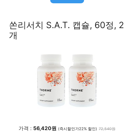
쏜리서치 S.A.T. 캡슐, 60정, 2
개
가격 :
56,420원
(즉시할인가22% 할인)
72,540원