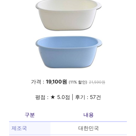
가격 :
19,100원
(11% 할인)
21,590원
평점 : ★ 5.0점 | 후기 : 57건
구분
내용
제조국
대한민국