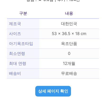
구분
내용
제조국
대한민국
사이즈
53 x 36.5 x 18 cm
아기욕조타입
욕조단품
최소연령
0
최대 연령
12개월
배송비
무료배송
상세 페이지 확인