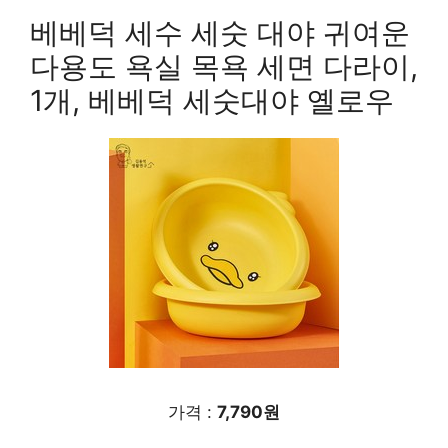
베베덕 세수 세숫 대야 귀여운
다용도 욕실 목욕 세면 다라이,
1개, 베베덕 세숫대야 옐로우
가격 :
7,790원