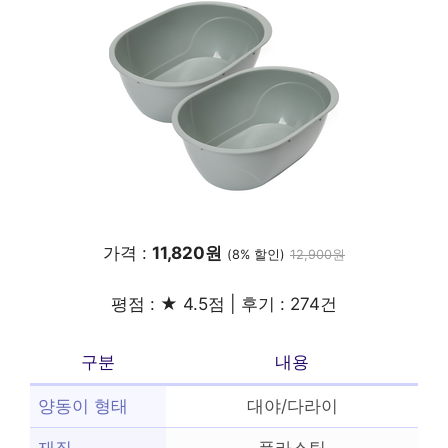
가격 :
11,820원
(8% 할인)
12,900원
평점 : ★ 4.5점 | 후기 : 274건
구분
내용
양동이 형태
대야/다라이