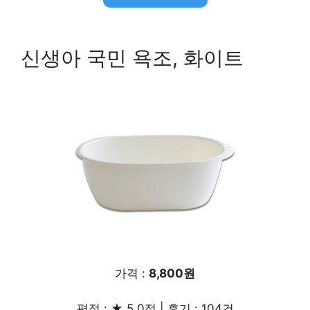
신생아 국민 욕조, 화이트
가격 :
8,800원
평점 : ★ 5.0점 | 후기 : 104건