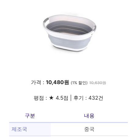
가격 :
10,480원
(1% 할인)
10,630원
평점 : ★ 4.5점 | 후기 : 432건
구분
내용
제조국
중국