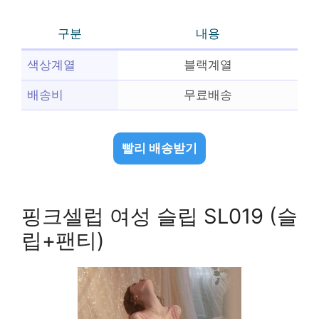
구분
내용
색상계열
블랙계열
배송비
무료배송
빨리 배송받기
핑크셀럽 여성 슬립 SL019 (슬
립+팬티)