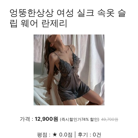
엉뚱한상상 여성 실크 속옷 슬
립 웨어 란제리
가격 :
12,900원
(즉시할인가74% 할인)
49,700원
평점 : ★ 0.0점 | 후기 : 0건