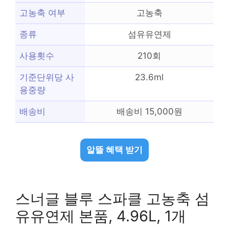
고농축 여부
고농축
종류
섬유유연제
사용횟수
210회
기준단위당 사
23.6ml
용중량
배송비
배송비 15,000원
알뜰 혜택 받기
스너글 블루 스파클 고농축 섬
유유연제 본품, 4.96L, 1개