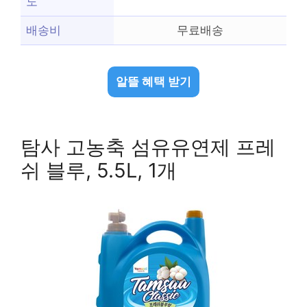
도
배송비
무료배송
알뜰 혜택 받기
탐사 고농축 섬유유연제 프레
쉬 블루, 5.5L, 1개