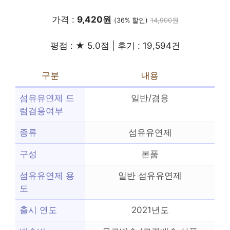
가격 :
9,420원
(36% 할인)
14,900원
평점 : ★ 5.0점 | 후기 : 19,594건
구분
내용
섬유유연제 드
일반/겸용
럼겸용여부
종류
섬유유연제
구성
본품
섬유유연제 용
일반 섬유유연제
도
출시 연도
2021년도