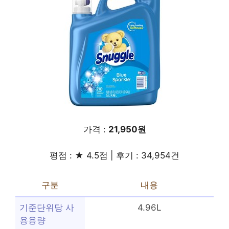
가격 :
21,950원
평점 : ★ 4.5점 | 후기 : 34,954건
구분
내용
기준단위당 사
4.96L
용용량