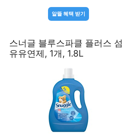
알뜰 혜택 받기
스너글 블루스파클 플러스 섬
유유연제, 1개, 1.8L