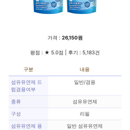
가격 :
26,150원
평점 : ★ 5.0점 | 후기 : 5,183건
구분
내용
섬유유연제 드
일반/겸용
럼겸용여부
종류
섬유유연제
구성
리필
섬유유연제 용
일반 섬유유연제