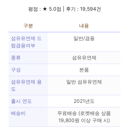
평점 : ★ 5.0점 | 후기 : 19,594건
구분
내용
섬유유연제 드
일반/겸용
럼겸용여부
종류
섬유유연제
구성
본품
섬유유연제 용
일반 섬유유연제
도
출시 연도
2021년도
배송비
무료배송 (로켓배송 상품
19,800원 이상 구매 시)