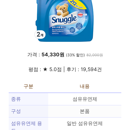
가격 :
54,330원
(33% 할인)
82,000원
평점 : ★ 5.0점 | 후기 : 19,594건
구분
내용
종류
섬유유연제
구성
본품
섬유유연제 용
일반 섬유유연제