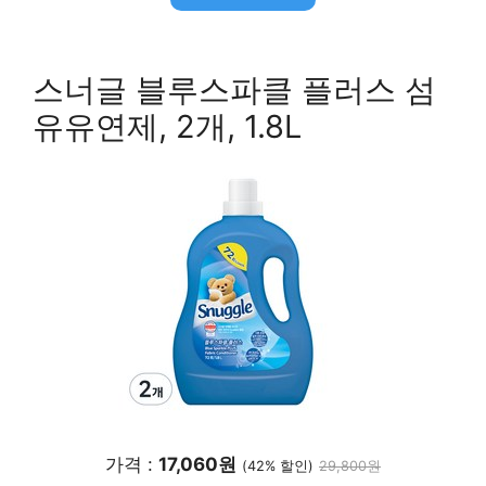
스너글 블루스파클 플러스 섬
유유연제, 2개, 1.8L
가격 :
17,060원
(42% 할인)
29,800원