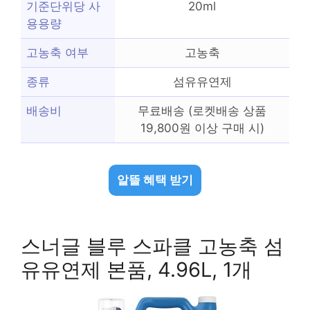
기준단위당 사
20ml
용용량
고농축 여부
고농축
종류
섬유유연제
배송비
무료배송 (로켓배송 상품
19,800원 이상 구매 시)
알뜰 혜택 받기
스너글 블루 스파클 고농축 섬
유유연제 본품, 4.96L, 1개