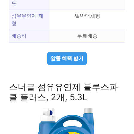
도
섬유유연제 제
일반액체형
형
배송비
무료배송
알뜰 혜택 받기
스너글 섬유유연제 블루스파
클 플러스, 2개, 5.3L