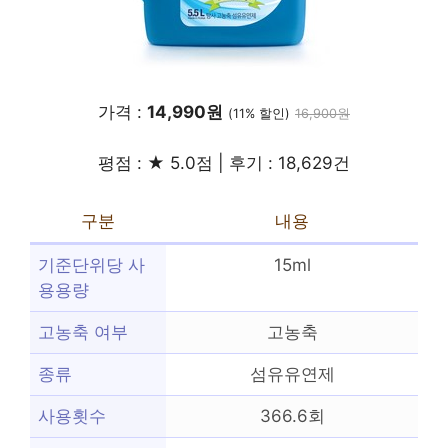
가격 :
14,990원
(11% 할인)
16,900원
평점 : ★ 5.0점 | 후기 : 18,629건
구분
내용
기준단위당 사
15ml
용용량
고농축 여부
고농축
종류
섬유유연제
사용횟수
366.6회