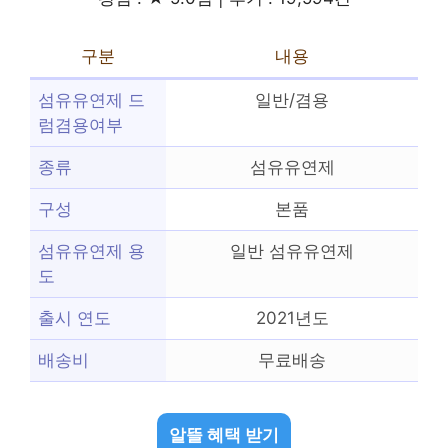
구분
내용
섬유유연제 드
일반/겸용
럼겸용여부
종류
섬유유연제
구성
본품
섬유유연제 용
일반 섬유유연제
도
출시 연도
2021년도
배송비
무료배송
알뜰 혜택 받기