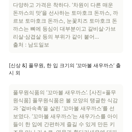
다양하고 가격은 착하다. ‘차원이 다른 매운
돈까스의 맛’을 선사하는 토마호크 돈까스, 까
르보 토마호크 돈까스, 눈꽃치즈 토마호크 돈
까스는 뼈에 등심이 대부분이고 갈비살·가브
리살·삼겹살 등의 부위가 같이 붙어…
출처 : 남도일보
[신상 &] 풀무원, 한 입 크기의 ‘꼬마볼 새우까스’ 출
시 외
풀무원식품의 ‘꼬마볼 새우까스’. [사진=풀무
원식품] 풀무원식품은 볼 모양의 탱글한 식감
과 ‘겉바속촉’을 살린 ‘꼬마볼 새우까스’를 선
보였다. ‘꼬마볼 새우까스’는 새우가스를 아이
들이 한 입에 간편하게 즐길 수 있게 만든 키
즈용 미니 가스로, 연육과 흰다리새우에 대파,