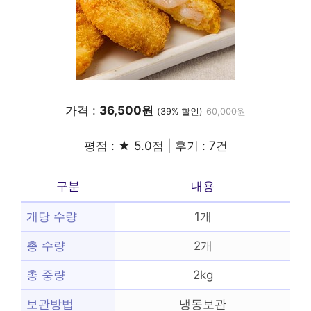
가격 :
36,500원
(39% 할인)
60,000원
평점 : ★ 5.0점 | 후기 : 7건
구분
내용
개당 수량
1개
총 수량
2개
총 중량
2kg
보관방법
냉동보관