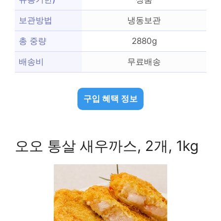
보관방법
냉동보관
총 중량
2880g
배송비
무료배송
구입 혜택 정보
오오 통살 새우까스, 2개, 1kg