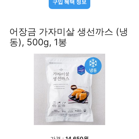
구입 혜택 정보
어장금 가자미살 생선까스 (냉
동), 500g, 1봉
가격 :
14,650원