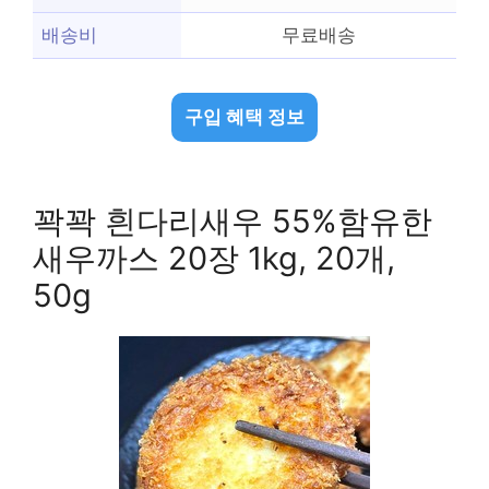
배송비
무료배송
구입 혜택 정보
꽉꽉 흰다리새우 55%함유한
새우까스 20장 1kg, 20개,
50g