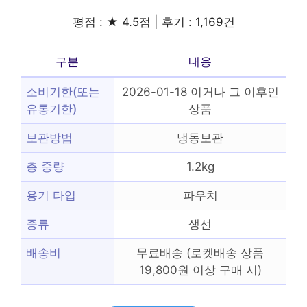
평점 : ★ 4.5점 | 후기 : 1,169건
구분
내용
소비기한(또는
2026-01-18 이거나 그 이후인
유통기한)
상품
보관방법
냉동보관
총 중량
1.2kg
용기 타입
파우치
종류
생선
배송비
무료배송 (로켓배송 상품
19,800원 이상 구매 시)