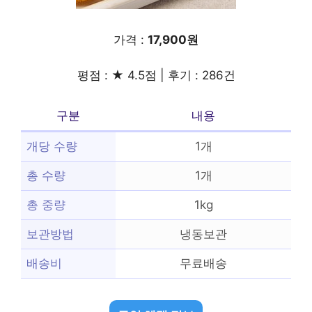
가격 :
17,900원
평점 : ★ 4.5점 | 후기 : 286건
구분
내용
개당 수량
1개
총 수량
1개
총 중량
1kg
보관방법
냉동보관
배송비
무료배송