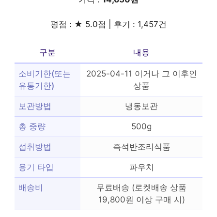
평점 : ★ 5.0점 | 후기 : 1,457건
구분
내용
소비기한(또는
2025-04-11 이거나 그 이후인
유통기한)
상품
보관방법
냉동보관
총 중량
500g
섭취방법
즉석반조리식품
용기 타입
파우치
배송비
무료배송 (로켓배송 상품
19,800원 이상 구매 시)