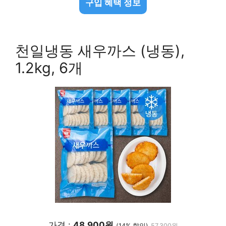
구입 혜택 정보
천일냉동 새우까스 (냉동),
1.2kg, 6개
가격 :
48,900원
(14% 할인)
57,300원