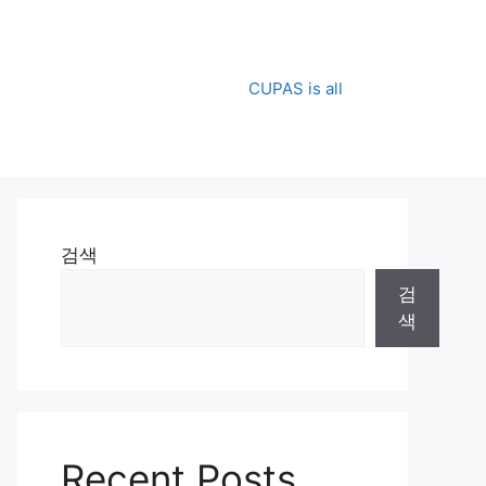
CUPAS is all
검색
검
색
Recent Posts