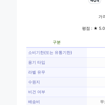
가격
평점 : ★ 5.0
구분
소비기한(또는 유통기한)
용기 타입
라벨 유무
수원지
비건 여부
배송비
무