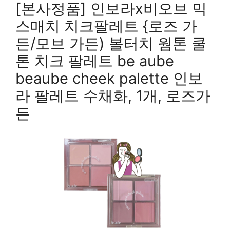
[본사정품] 인보라x비오브 믹
스매치 치크팔레트 {로즈 가
든/모브 가든) 볼터치 웜톤 쿨
톤 치크 팔레트 be aube
beaube cheek palette 인보
라 팔레트 수채화, 1개, 로즈가
든