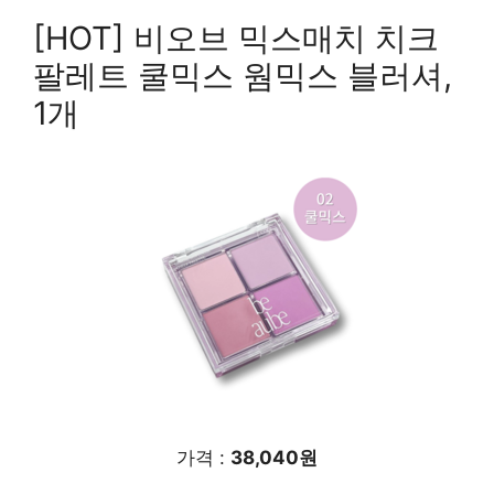
[HOT] 비오브 믹스매치 치크
팔레트 쿨믹스 웜믹스 블러셔,
1개
가격 :
38,040원