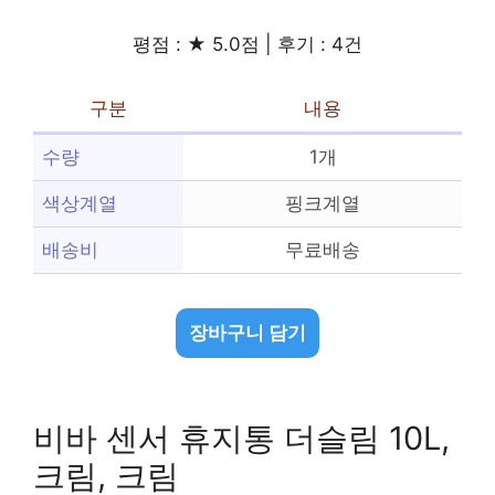
평점 : ★ 5.0점 | 후기 : 4건
구분
내용
수량
1개
색상계열
핑크계열
배송비
무료배송
장바구니 담기
비바 센서 휴지통 더슬림 10L,
크림, 크림