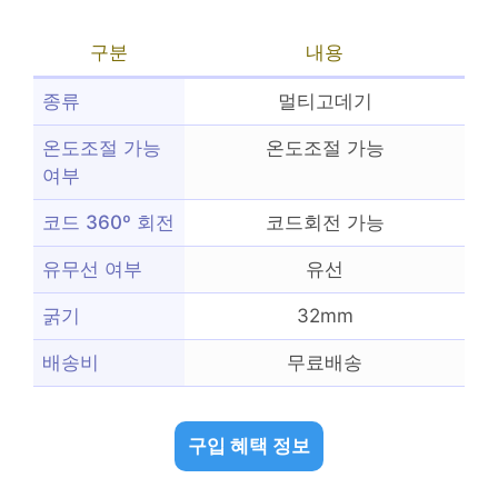
구분
내용
종류
멀티고데기
온도조절 가능
온도조절 가능
여부
코드 360º 회전
코드회전 가능
유무선 여부
유선
굵기
32mm
배송비
무료배송
구입 혜택 정보