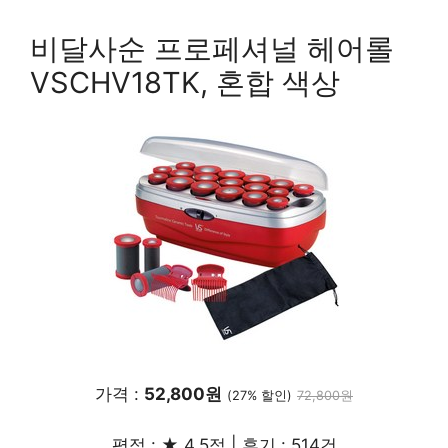
비달사순 프로페셔널 헤어롤
VSCHV18TK, 혼합 색상
가격 :
52,800원
(27% 할인)
72,800원
평점 : ★ 4.5점 | 후기 : 514건