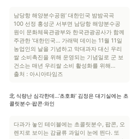
남당항 해양분수공원’ 대한민국 밤밤곡곡
100 선정 홍성군 서부면 남당항 해양분수공
원이 문화체육관광부와 한국관광공사가 함께
주관한 ‘대한민국… 가래떡 데이는 11월 11일
농업인의 날을 기념하고 막대과자 대신 우리
쌀 소비촉진을 위해 운영되는 기념일로 군 보
건소는 매년 우리쌀 소비 활성화를 위해…
출처 : 아시아타임즈
北 식량난 심각한데…’초호화’ 김정은 대기실에는 초
콜릿분수·팝콘·와인
다과가 놓인 테이블에는 초콜릿분수, 팝콘, 오
렌지로 보이는 감귤류 과일이 눈에 띈다. 또