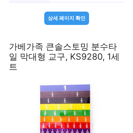
상세 페이지 확인
가베가족 큰솔스토밍 분수타
일 막대형 교구, KS9280, 1세
트