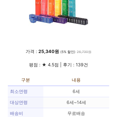
가격 :
25,340원
(5% 할인)
26,730원
평점 : ★ 4.5점 | 후기 : 139건
구분
내용
최소연령
6세
대상연령
6세~14세
배송비
무료배송