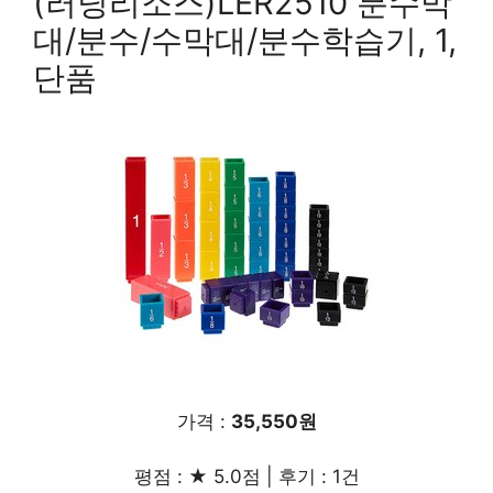
(러닝리소스)LER2510 분수막
대/분수/수막대/분수학습기, 1,
단품
가격 :
35,550원
평점 : ★ 5.0점 | 후기 : 1건