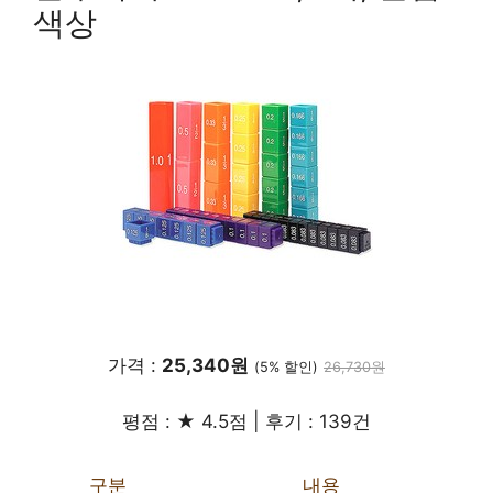
색상
가격 :
25,340원
(5% 할인)
26,730원
평점 : ★ 4.5점 | 후기 : 139건
구분
내용