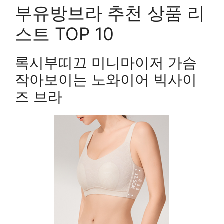
부유방브라 추천 상품 리
스트 TOP 10
록시부띠끄 미니마이저 가슴
작아보이는 노와이어 빅사이
즈 브라