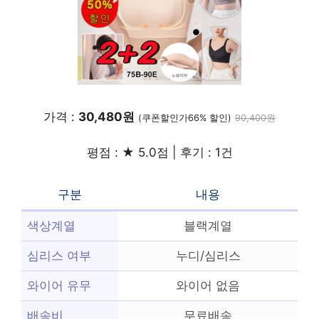
가격 :
30,480원
(쿠폰할인가66% 할인)
90,400원
평점 : ★ 5.0점 | 후기 : 1건
구분
내용
색상계열
블랙계열
심리스 여부
누디/심리스
와이어 유무
와이어 없음
배송비
무료배송