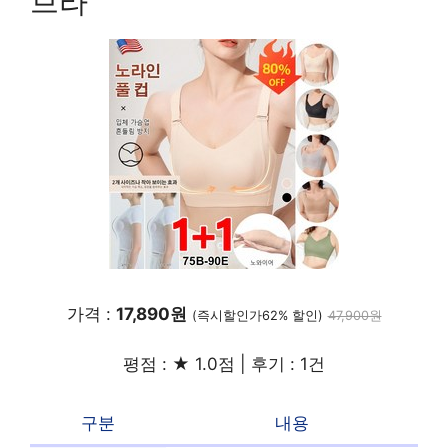
브라
가격 :
17,890원
(즉시할인가62% 할인)
47,900원
평점 : ★ 1.0점 | 후기 : 1건
구분
내용