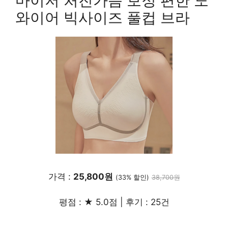
마이저 처진가슴 보정 편한 노
와이어 빅사이즈 풀컵 브라
가격 :
25,800원
(33% 할인)
38,700원
평점 : ★ 5.0점 | 후기 : 25건