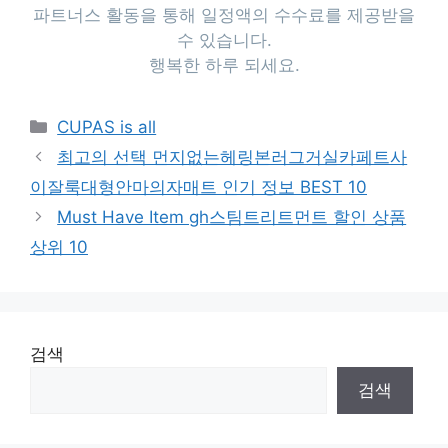
파트너스 활동을 통해 일정액의 수수료를 제공받을
수 있습니다.
행복한 하루 되세요.
Categories
CUPAS is all
최고의 선택 먼지없는헤링본러그거실카페트사
이잘룩대형안마의자매트 인기 정보 BEST 10
Must Have Item gh스팀트리트먼트 할인 상품
상위 10
검색
검색