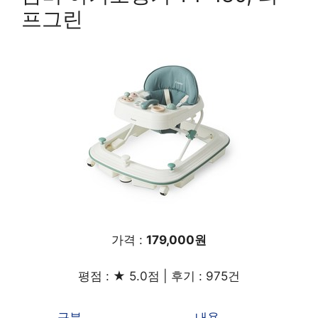
프그린
가격 :
179,000원
평점 : ★ 5.0점 | 후기 : 975건
구분
내용