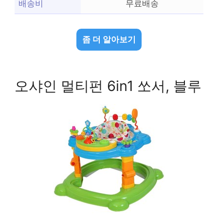
배송비
무료배송
좀 더 알아보기
오샤인 멀티펀 6in1 쏘서, 블루