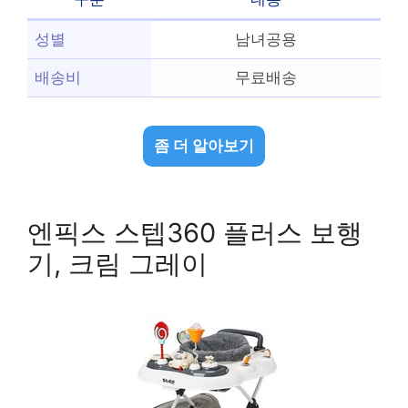
성별
남녀공용
배송비
무료배송
좀 더 알아보기
엔픽스 스텝360 플러스 보행
기, 크림 그레이