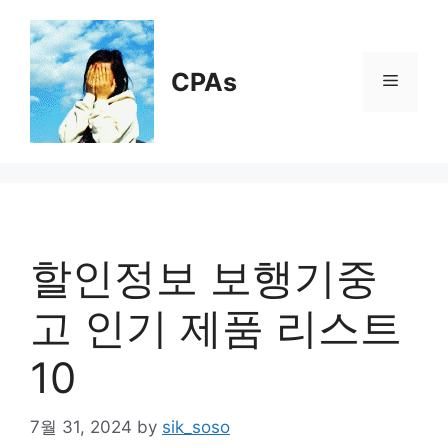
Skip
to
content
CPAs
Menu
할인정보 보행기중
고 인기 제품 리스트
10
7월 31, 2024
by
sik_soso