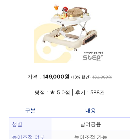
가격 :
149,000원
(18% 할인)
183,000원
평점 : ★ 5.0점 | 후기 : 588건
구분
내용
성별
남여공용
높이조절 여부
높이조절 가능