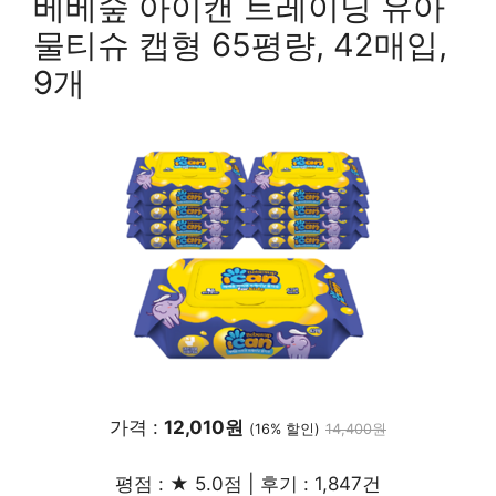
베베숲 아이캔 트레이닝 유아
물티슈 캡형 65평량, 42매입,
9개
가격 :
12,010원
(16% 할인)
14,400원
평점 : ★ 5.0점 | 후기 : 1,847건