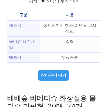
평점 : ★ 5.0점 | 후기 : 1건
구분
내용
제조국
상세페이지 참조(21년도 고시
정보)
물티슈 용기타
캡형
입
배송비
무료배송
장바구니 담기
베베숲 비데티슈 화장실용 물
티슈 리필형, 20매, 24개