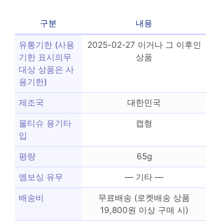
구분
내용
유통기한 (사용
2025-02-27 이거나 그 이후인
기한 표시의무
상품
대상 상품은 사
용기한)
제조국
대한민국
물티슈 용기타
캡형
입
평량
65g
엠보싱 유무
— 기타 —
배송비
무료배송 (로켓배송 상품
19,800원 이상 구매 시)