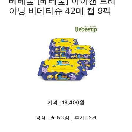
베베숲 [베베숲] 아이캔 트레
이닝 비데티슈 42매 캡 9팩
가격 :
18,400원
평점 : ★ 5.0점 | 후기 : 2건