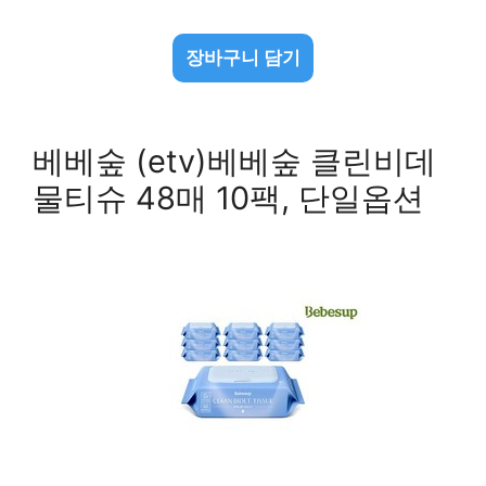
장바구니 담기
베베숲 (etv)베베숲 클린비데
물티슈 48매 10팩, 단일옵션