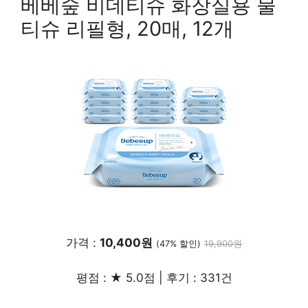
베베숲 비데티슈 화장실용 물
티슈 리필형, 20매, 12개
가격 :
10,400원
(47% 할인)
19,900원
평점 : ★ 5.0점 | 후기 : 331건