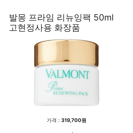
발몽 프라임 리뉴잉팩 50ml
고현정사용 화장품
가격 :
319,700원