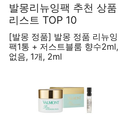
발몽리뉴잉팩 추천 상품
리스트 TOP 10
[발몽 정품] 발몽 정품 리뉴잉
팩1통 + 저스트블룸 향수2ml,
없음, 1개, 2ml