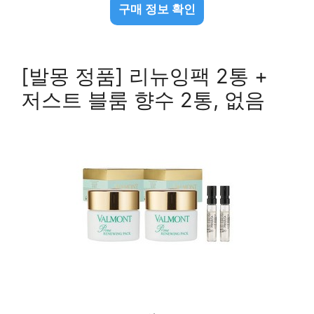
구매 정보 확인
[발몽 정품] 리뉴잉팩 2통 +
저스트 블룸 향수 2통, 없음