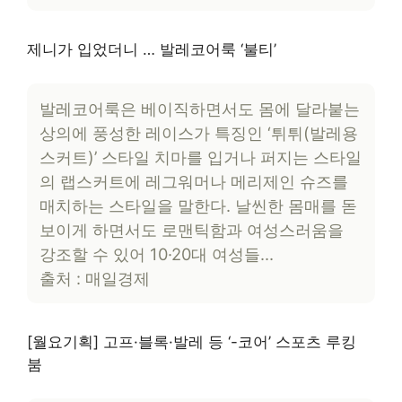
제니가 입었더니 … 발레코어룩 ‘불티’
발레코어룩은 베이직하면서도 몸에 달라붙는
상의에 풍성한 레이스가 특징인 ‘튀튀(발레용
스커트)’ 스타일 치마를 입거나 퍼지는 스타일
의 랩스커트에 레그워머나 메리제인 슈즈를
매치하는 스타일을 말한다. 날씬한 몸매를 돋
보이게 하면서도 로맨틱함과 여성스러움을
강조할 수 있어 10·20대 여성들…
출처 : 매일경제
[월요기획] 고프·블록·발레 등 ‘-코어’ 스포츠 루킹
붐