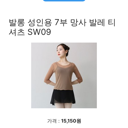
발롱 성인용 7부 망사 발레 티
셔츠 SW09
가격 :
15,150원