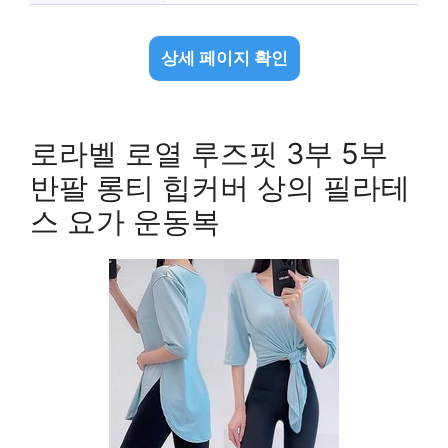
상세 페이지 확인
로라벨 로열 루즈핏 3부 5부
반팔 롱티 힙커버 상의 필라테
스 요가 운동복