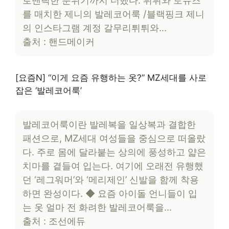
로맨틱한 분위기까지 더했다. 튀튀와 토슈즈
를 매치한 제니의 발레코어룩 /블랙핑크 제니
의 인스타그램 계정 갈무리튀튀와…
출처 : 핸드메이커
[요즘N] “이게 요즘 유행하는 옷?” MZ세대를 사로
잡은 ‘발레코어룩’
발레코어룩이란 발레복을 일상복과 결합한
패션으로, MZ세대 여성들을 중심으로 떠올랐
다. 주로 몸에 달라붙는 상의에 풍성하고 얇은
치마를 곁들여 입는다. 여기에 오래전 유행했
던 ‘레그워머’와 ‘메리제인’ 신발을 함께 착용
하면 완성이다. ◆ 요즘 아이돌 언니들이 입
는 옷 얼마 전 화려한 발레코어룩을…
출처 : 조선에듀