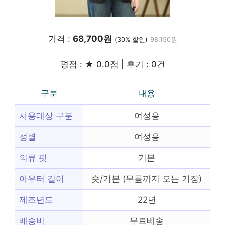
가격 :
68,700원
(30% 할인)
98,150원
평점 : ★ 0.0점 | 후기 : 0건
구분
내용
사용대상 구분
여성용
성별
여성용
의류 핏
기본
아우터 길이
숏/기본 (무릎까지 오는 기장)
제조년도
22년
배송비
무료배송