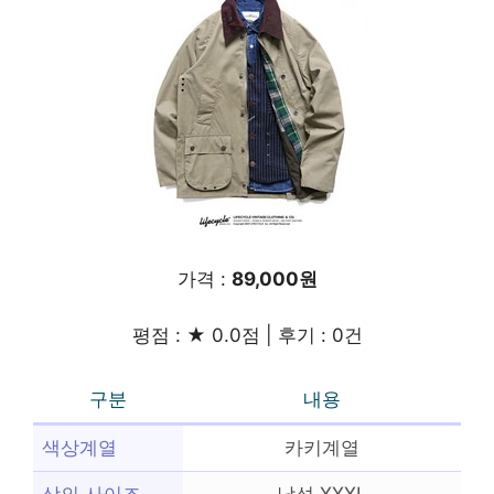
가격 :
89,000원
평점 : ★ 0.0점 | 후기 : 0건
구분
내용
색상계열
카키계열