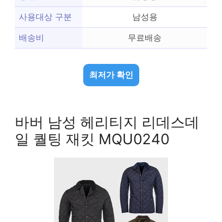
사용대상 구분
남성용
배송비
무료배송
최저가 확인
바버 남성 헤리티지 리데스데
일 퀄팅 재킷 MQU0240