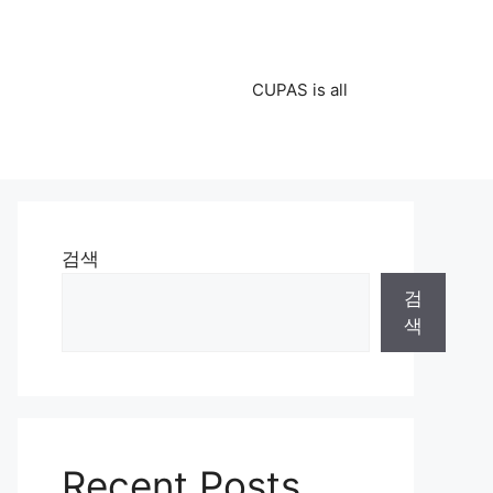
CUPAS is all
검색
검
색
Recent Posts