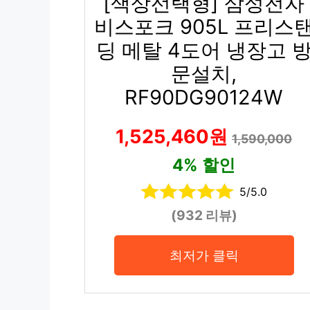
[색상선택형] 삼성전자
비스포크 905L 프리스
딩 메탈 4도어 냉장고 
문설치,
RF90DG90124W
1,525,460원
1,590,000
4% 할인
5/5.0
(932 리뷰)
최저가 클릭