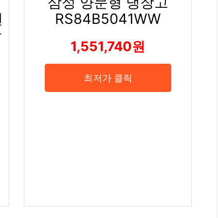
삼성 양문형 냉장고
탠
RS84B5041WW
방
1,551,740원
최저가 클릭