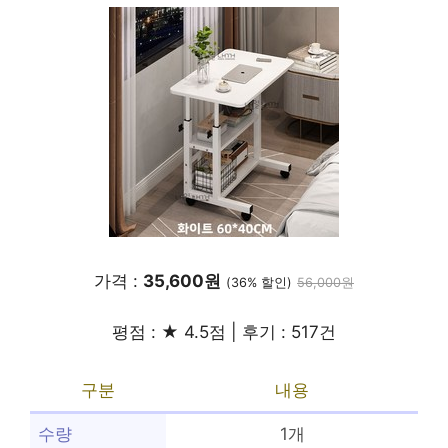
가격 :
35,600원
(36% 할인)
56,000원
평점 : ★ 4.5점 | 후기 : 517건
구분
내용
수량
1개