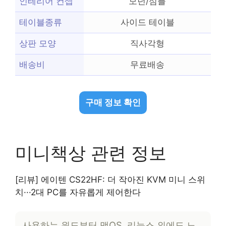
인테리어 컨셉
모던/심플
테이블종류
사이드 테이블
상판 모양
직사각형
배송비
무료배송
구매 정보 확인
미니책상 관련 정보
[리뷰] 에이텐 CS22HF: 더 작아진 KVM 미니 스위
치···2대 PC를 자유롭게 제어한다
사용하는 윈도부터 맥OS, 리눅스 외에도 노