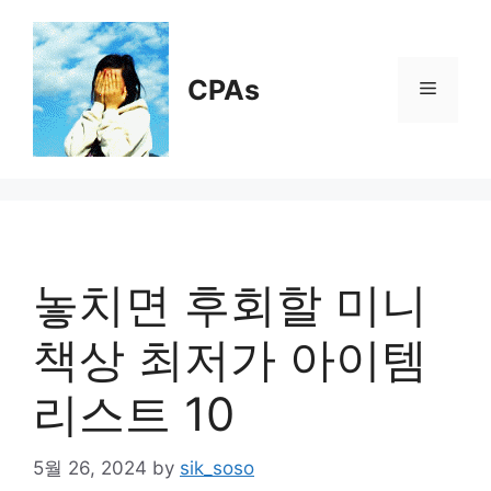
Skip
to
content
CPAs
Menu
놓치면 후회할 미니
책상 최저가 아이템
리스트 10
5월 26, 2024
by
sik_soso