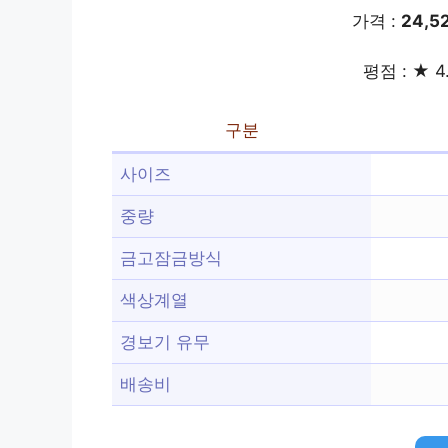
가격 :
24,5
평점 : ★ 4
구분
사이즈
중량
금고잠금방식
색상계열
경보기 유무
배송비