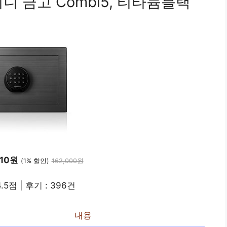
 금고 Combi5, 티타늄블랙
310원
(1% 할인)
162,000원
.5점 | 후기 : 396건
내용