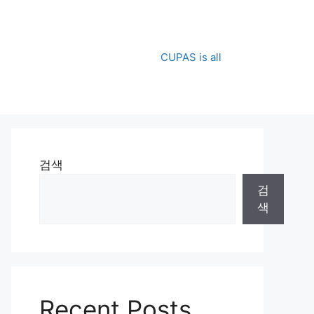
CUPAS is all
검색
검
색
Recent Posts