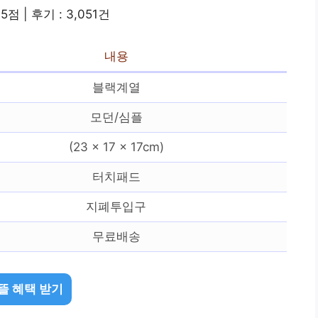
.5점 | 후기 : 3,051건
내용
블랙계열
모던/심플
(23 x 17 x 17cm)
터치패드
지폐투입구
무료배송
뜰 혜택 받기