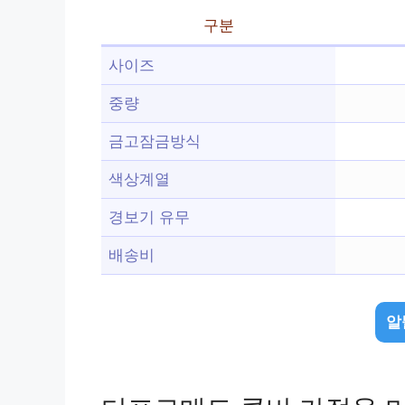
구분
사이즈
중량
금고잠금방식
색상계열
경보기 유무
배송비
알