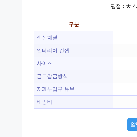
평점 : ★ 4
구분
색상계열
인테리어 컨셉
사이즈
금고잠금방식
지폐투입구 유무
배송비
알