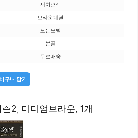
새치염색
브라운계열
모든모발
본품
무료배송
바구니 담기
즌2, 미디엄브라운, 1개