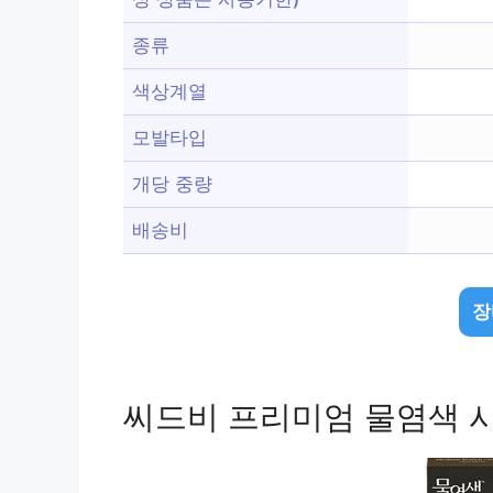
종류
색상계열
모발타입
개당 중량
배송비
장
씨드비 프리미엄 물염색 시