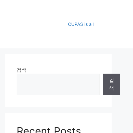
CUPAS is all
검색
검
색
Recent Posts