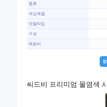
종류
색상계열
모발타입
구성
배송비
장
씨드비 프리미엄 물염색 시