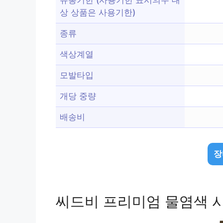
상 상품은 사용기한)
종류
색상계열
모발타입
개당 중량
배송비
장
씨드비 프리미엄 물염색 시