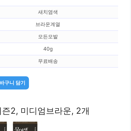
새치염색
브라운계열
모든모발
40g
무료배송
바구니 담기
즌2, 미디엄브라운, 2개