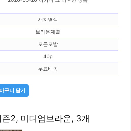
새치염색
브라운계열
모든모발
40g
무료배송
바구니 담기
즌2, 미디엄브라운, 3개