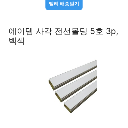
빨리 배송받기
에이템 사각 전선몰딩 5호 3p,
백색