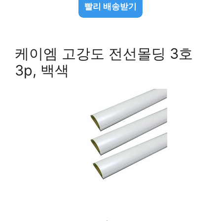
빨리 배송받기
케이엠 고강도 전선몰딩 3호
3p, 백색