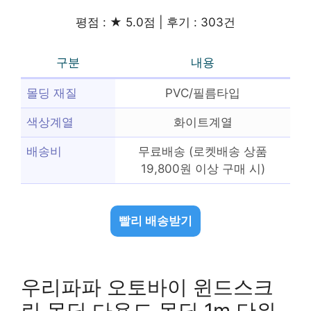
평점 : ★ 5.0점 | 후기 : 303건
구분
내용
몰딩 재질
PVC/필름타입
색상계열
화이트계열
배송비
무료배송 (로켓배송 상품
19,800원 이상 구매 시)
빨리 배송받기
우리파파 오토바이 윈드스크
린 몰딩 다용도 몰딩 1m 단위,