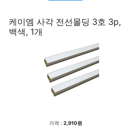
케이엠 사각 전선몰딩 3호 3p,
백색, 1개
가격 :
2,910원