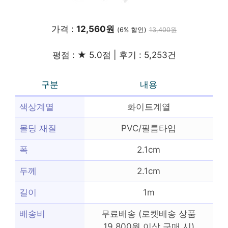
가격 :
12,560원
(6% 할인)
13,400원
평점 : ★ 5.0점 | 후기 : 5,253건
구분
내용
색상계열
화이트계열
몰딩 재질
PVC/필름타입
폭
2.1cm
두께
2.1cm
길이
1m
배송비
무료배송 (로켓배송 상품
19,800원 이상 구매 시)