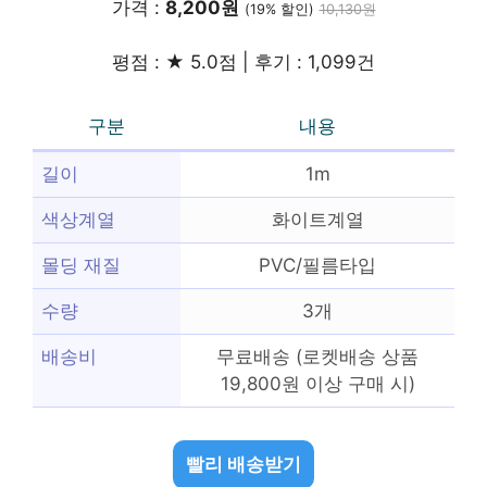
가격 :
8,200원
(19% 할인)
10,130원
평점 : ★ 5.0점 | 후기 : 1,099건
구분
내용
길이
1m
색상계열
화이트계열
몰딩 재질
PVC/필름타입
수량
3개
배송비
무료배송 (로켓배송 상품
19,800원 이상 구매 시)
빨리 배송받기