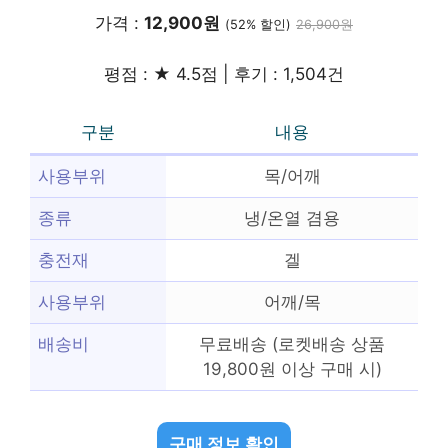
가격 :
12,900원
(52% 할인)
26,900원
평점 : ★ 4.5점 | 후기 : 1,504건
구분
내용
사용부위
목/어깨
종류
냉/온열 겸용
충전재
겔
사용부위
어깨/목
배송비
무료배송 (로켓배송 상품
19,800원 이상 구매 시)
구매 정보 확인