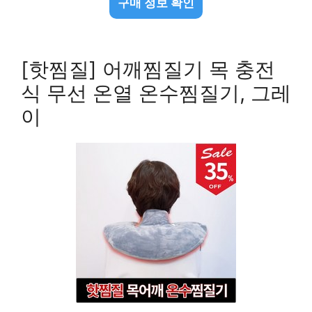
구매 정보 확인
[핫찜질] 어깨찜질기 목 충전
식 무선 온열 온수찜질기, 그레
이