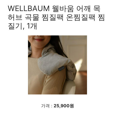
WELLBAUM 웰바움 어깨 목
허브 곡물 찜질팩 온찜질팩 찜
질기, 1개
가격 :
25,900원