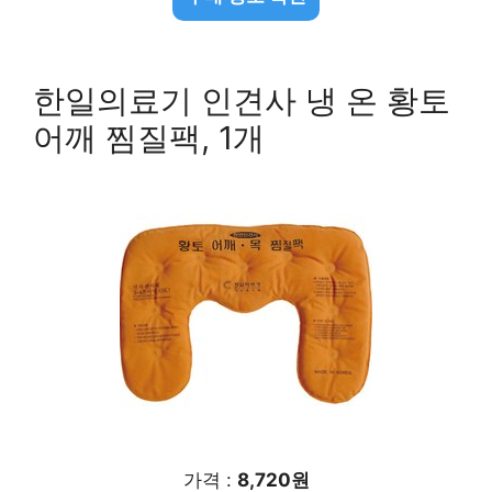
한일의료기 인견사 냉 온 황토
어깨 찜질팩, 1개
가격 :
8,720원