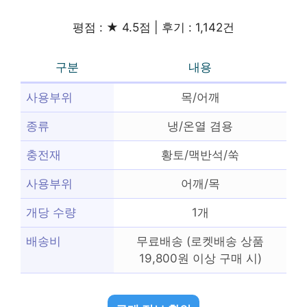
평점 : ★ 4.5점 | 후기 : 1,142건
구분
내용
사용부위
목/어깨
종류
냉/온열 겸용
충전재
황토/맥반석/쑥
사용부위
어깨/목
개당 수량
1개
배송비
무료배송 (로켓배송 상품
19,800원 이상 구매 시)