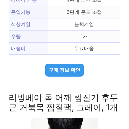
타이머 기능
4단계 시간 조절
온열기능
6단계 온도 조절
색상계열
블랙계열
수량
1개
배송비
무료배송
구매 정보 확인
리빙베이 목 어깨 찜질기 후두
근 거북목 찜질팩, 그레이, 1개