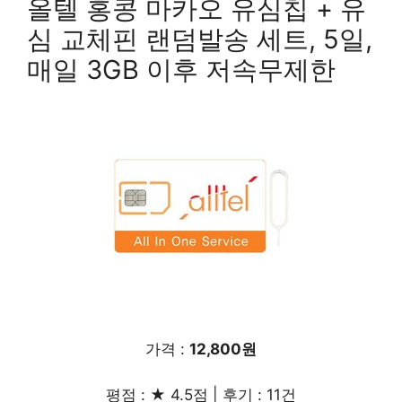
올텔 홍콩 마카오 유심칩 + 유
심 교체핀 랜덤발송 세트, 5일,
매일 3GB 이후 저속무제한
가격 :
12,800원
평점 : ★ 4.5점 | 후기 : 11건