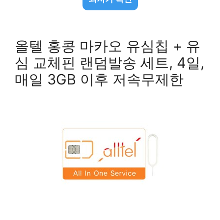
올텔 홍콩 마카오 유심칩 + 유
심 교체핀 랜덤발송 세트, 4일,
매일 3GB 이후 저속무제한