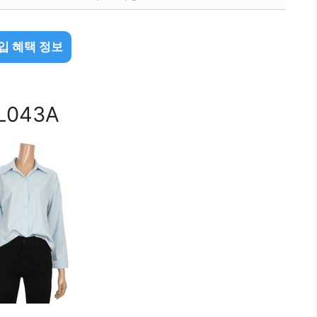
입 혜택 정보
043A