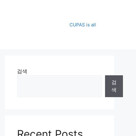
CUPAS is all
검색
검
색
Recent Posts