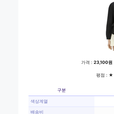
가격 :
23,100원
평점 : ★ 
구분
색상계열
배송비