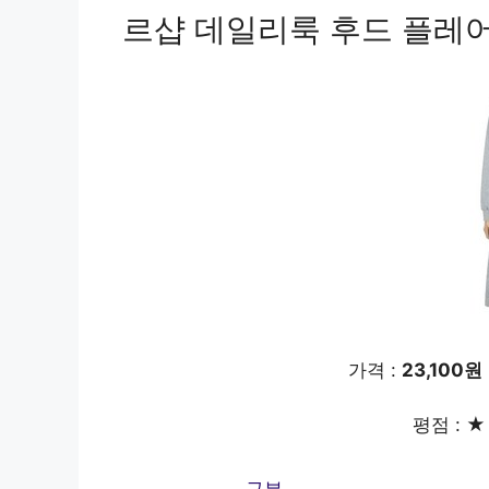
르샵 데일리룩 후드 플레어 
가격 :
23,100원
평점 : ★ 
구분