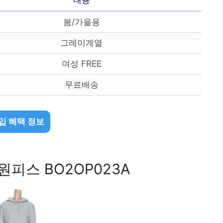
봄/가을용
그레이계열
여성 FREE
무료배송
입 혜택 정보
원피스 BO2OP023A