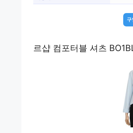
구
르샵 컴포터블 셔츠 BO1BL