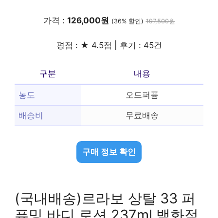
가격 :
126,000원
(36% 할인)
197,500원
평점 : ★ 4.5점 | 후기 : 45건
구분
내용
농도
오드퍼퓸
배송비
무료배송
구매 정보 확인
(국내배송)르라보 상탈 33 퍼
퓨밍 바디 로션 237ml 백화점