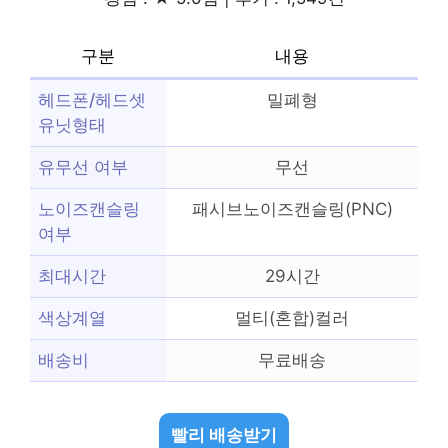
구분
내용
헤드폰/헤드셋
밀폐형
유닛형태
유무선 여부
무선
노이즈캔슬링
패시브노이즈캔슬링(PNC)
여부
최대시간
29시간
색상계열
멀티(혼합)컬러
배송비
무료배송
빨리 배송받기