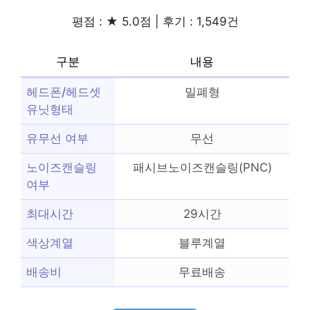
평점 : ★ 5.0점 | 후기 : 1,549건
구분
내용
헤드폰/헤드셋
밀폐형
유닛형태
유무선 여부
무선
노이즈캔슬링
패시브노이즈캔슬링(PNC)
여부
최대시간
29시간
색상계열
블루계열
배송비
무료배송