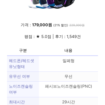
가격 :
179,000원
(21% 할인)
229,000원
평점 : ★ 5.0점 | 후기 : 1,549건
구분
내용
헤드폰/헤드셋
밀폐형
유닛형태
유무선 여부
무선
노이즈캔슬링
패시브노이즈캔슬링(PNC)
여부
최대시간
29시간