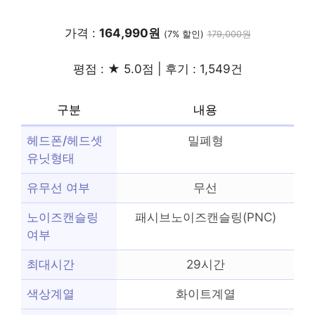
가격 :
164,990원
(7% 할인)
179,000원
평점 : ★ 5.0점 | 후기 : 1,549건
구분
내용
헤드폰/헤드셋
밀폐형
유닛형태
유무선 여부
무선
노이즈캔슬링
패시브노이즈캔슬링(PNC)
여부
최대시간
29시간
색상계열
화이트계열