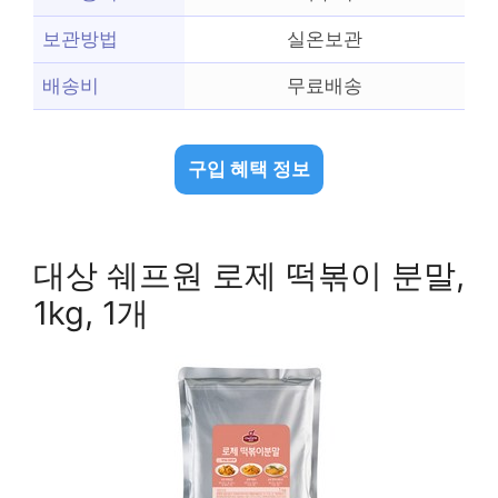
보관방법
실온보관
배송비
무료배송
구입 혜택 정보
대상 쉐프원 로제 떡볶이 분말,
1kg, 1개