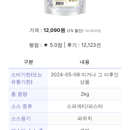
가격 :
12,090원
(2% 할인)
12,420원
평점 : ★ 5.0점 | 후기 : 12,123건
구분
내용
소비기한(또는
2024-05-08 이거나 그 이후인
유통기한)
상품
총 중량
2kg
소스 종류
스파게티/파스타
소스용기
파우치