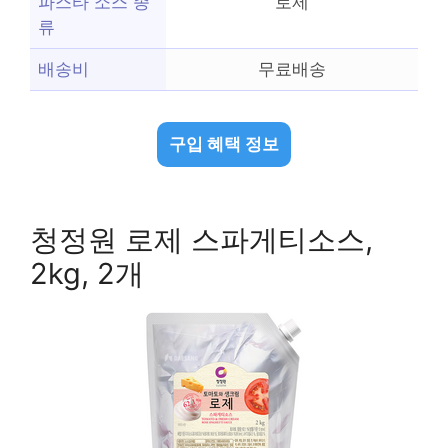
파스타 소스 종
로제
류
배송비
무료배송
구입 혜택 정보
청정원 로제 스파게티소스,
2kg, 2개