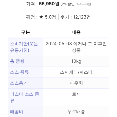
가격 :
55,950원
(2% 할인)
57,600원
평점 : ★ 5.0점 | 후기 : 12,123건
구분
내용
소비기한(또는
2024-05-08 이거나 그 이후인
유통기한)
상품
총 중량
10kg
소스 종류
스파게티/파스타
소스용기
파우치
파스타 소스 종
로제
류
배송비
무료배송