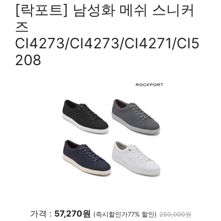
[락포트] 남성화 메쉬 스니커
즈
CI4273/CI4273/CI4271/CI5
208
가격 :
57,270원
(즉시할인가77% 할인)
250,000원