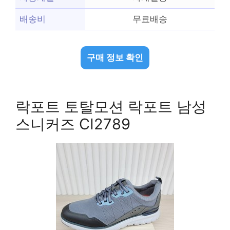
배송비
무료배송
구매 정보 확인
락포트 토탈모션 락포트 남성
스니커즈 CI2789