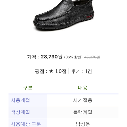
가격 :
28,730원
(36% 할인)
45,370원
평점 : ★ 1.0점 | 후기 : 1건
구분
내용
사용계절
사계절용
색상계열
블랙계열
사용대상 구분
남성용