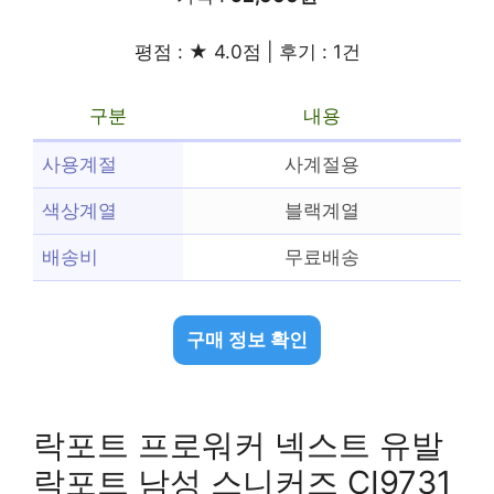
평점 : ★ 4.0점 | 후기 : 1건
구분
내용
사용계절
사계절용
색상계열
블랙계열
배송비
무료배송
구매 정보 확인
락포트 프로워커 넥스트 유발
락포트 남성 스니커즈 CI9731