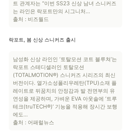
트 관계자는 “이번 SS23 신상 남녀 스니커즈
는 라인은 락포트만의 시그니처…
출처 : 비즈월드
락포트, 봄 신상 스니커즈 출시
남성화 신상 라인인 ‘토탈모션 코트 블루쳐’는
락포트 스테디셀러인 토탈모션
(TOTALMOTION®) 스니커즈 시리즈의 최신
버전이다. 열가소성폴리우레탄(TPU)소재 플
레이트로 뒤꿈치의 안정감과 발 전면부의 유
연성을 제공하며, 가벼운 EVA 아웃솔에 ‘트루
테크(truTECH®)’ 기능을 적용해 장시간 보행
에도…
출처 : 어패럴뉴스