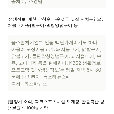
출처 : 뉴스경남
‘생생정보’ 예천 막창순대·순댓국 맛집 위치는? 오징
어불고기-닭발구이-막창양념구이 등
중소벤처기업부 인증 백년가게이기도 하다.
아울러 오징어불고기, 돼지불고기, 닭발구이,
닭불고기, 돌판막창양념구이, 돼지껍데기, 수
육, 코다리찜 등을 판매한다. KBS2 생활정보
프로그램 ‘2TV생생정보’는 평일 저녁 6시 30
분에 방송된다.[톱스타뉴스=]
출처 : 톱스타뉴스
[밀양시 소식] 파크스포츠시설 재개장-한솔축산 양
념불고기 100㎏ 기탁