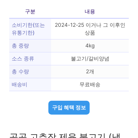
구분
내용
소비기한(또는
2024-12-25 이거나 그 이후인
유통기한)
상품
총 중량
4kg
소스 종류
불고기/갈비양념
총 수량
2개
배송비
무료배송
구입 혜택 정보
곰곰 고추장 제육 불고기 (냉