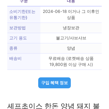
구분
내용
소비기한(또는
2024-06-18 이거나 그 이후인
유통기한)
상품
보관방법
냉장보관
고기 용도
불고기/샤브샤브
종류
양념
배송비
무료배송 (로켓배송 상품
19,800원 이상 구매 시)
구입 혜택 정보
셰프초이스 한돈 양념 돼지 불