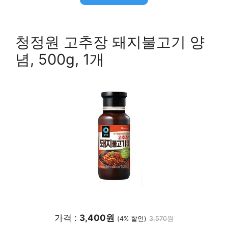
청정원 고추장 돼지불고기 양
념, 500g, 1개
가격 :
3,400원
(4% 할인)
3,570원