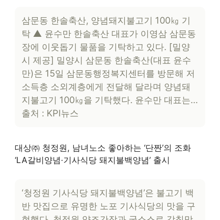
삼문동 한솔축산, 양념돼지불고기 100㎏ 기
탁​ ▲ 윤수만 한솔축산 대표가 이영삼 삼문동
장에 이웃돕기 물품을 기탁하고 있다. [밀양
시 제공] 밀양시 삼문동 한솔축산(대표 윤수
만)은 15일 삼문동행정복지센터를 방문해 저
소득층 소외계층에게 전달해 달라며 양념돼
지불고기 100㎏을 기탁했다. 윤수만 대표는…
출처 : KPI뉴스
대상㈜ 청정원, 남녀노소 좋아하는 ‘단짠’의 조화
‘LA갈비양념·기사식당 돼지불백양념’ 출시
‘청정원 기사식당 돼지불백양념’은 불고기 백
반 맛집으로 유명한 노포 기사식당의 맛을 구
현했다. 청정원 양조간장과 굴소스로 감칠맛