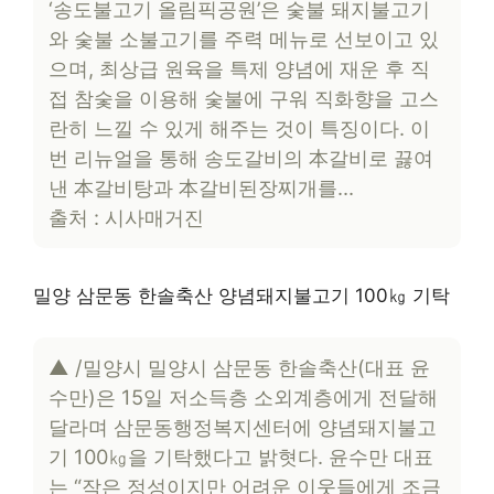
‘송도불고기 올림픽공원’은 숯불 돼지불고기
와 숯불 소불고기를 주력 메뉴로 선보이고 있
으며, 최상급 원육을 특제 양념에 재운 후 직
접 참숯을 이용해 숯불에 구워 직화향을 고스
란히 느낄 수 있게 해주는 것이 특징이다. 이
번 리뉴얼을 통해 송도갈비의 本갈비로 끓여
낸 本갈비탕과 本갈비된장찌개를…
출처 : 시사매거진
밀양 삼문동 한솔축산 양념돼지불고기 100㎏ 기탁
▲ /밀양시 밀양시 삼문동 한솔축산(대표 윤
수만)은 15일 저소득층 소외계층에게 전달해
달라며 삼문동행정복지센터에 양념돼지불고
기 100㎏을 기탁했다고 밝혓다. 윤수만 대표
는 “작은 정성이지만 어려운 이웃들에게 조금