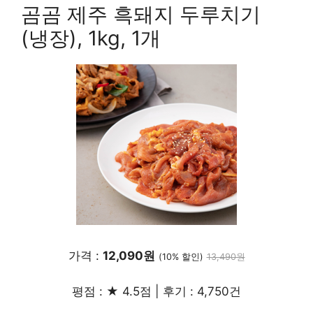
곰곰 제주 흑돼지 두루치기
(냉장), 1kg, 1개
가격 :
12,090원
(10% 할인)
13,490원
평점 : ★ 4.5점 | 후기 : 4,750건