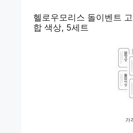
헬로우모리스 돌이벤트 고서 스
합 색상, 5세트
가격