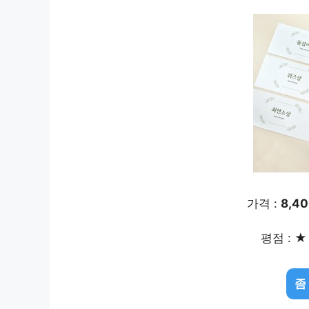
가격 :
8,4
평점 : ★ 
좀