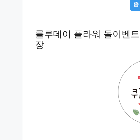
좀
룰루데이 플라워 돌이벤트스티
장