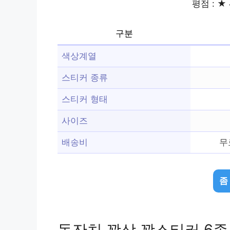
평점 : ★ 
구분
색상계열
스티커 종류
스티커 형태
사이즈
배송비
무
좀
돌잔치 꽝상 꽝스티커 6종