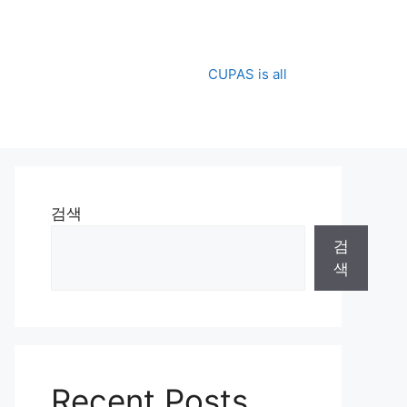
CUPAS is all
검색
검
색
Recent Posts