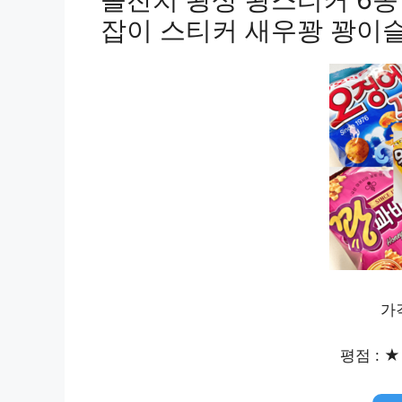
잡이 스티커 새우꽝 꽝이슬 
가격
평점 : ★ 