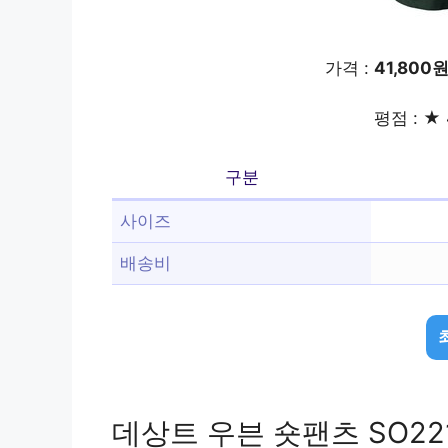
가격 :
41,800
평점 : ★ 
구분
사이즈
배송비
데상트 우븐 숏팬츠 SO221