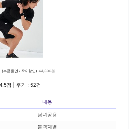
원
(쿠폰할인가5% 할인)
44,000원
4.5점 | 후기 : 52건
내용
남녀공용
블랙계열