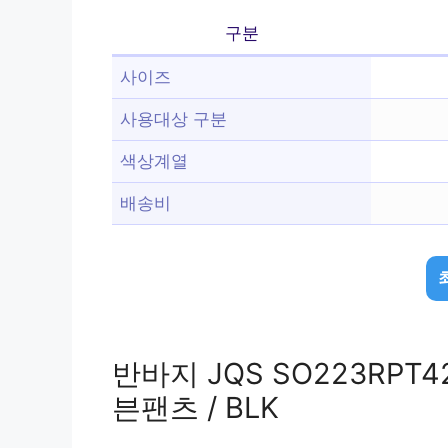
구분
사이즈
사용대상 구분
색상계열
배송비
반바지 JQS SO223RPT4
븐팬츠 / BLK