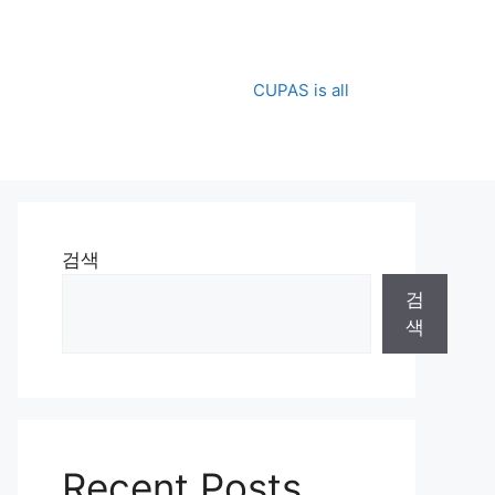
CUPAS is all
검색
검
색
Recent Posts