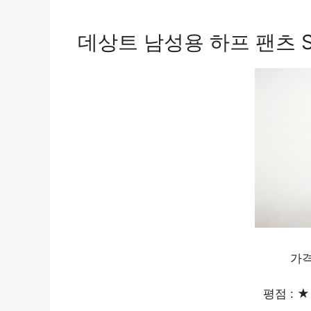
데상트 남성용 하프 팬츠 SO
가격
평점 : ★ 