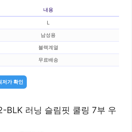
내용
L
남성용
블랙계열
무료배송
최저가 확인
2-BLK 러닝 슬림핏 쿨링 7부 우