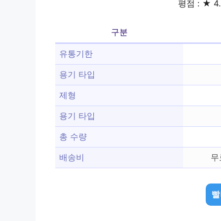
평점 : ★ 4
구분
유통기한
용기 타입
제형
용기 타입
총 수량
배송비
무
빨