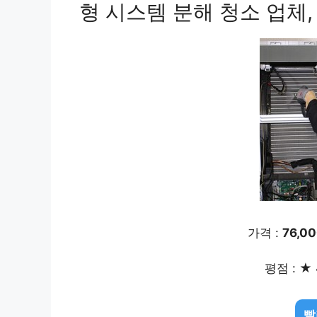
형 시스템 분해 청소 업체
가격 :
76,0
평점 : ★ 
빨