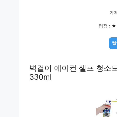
가격
평점 : ★ 
빨
벽걸이 에어컨 셀프 청소도구
330ml