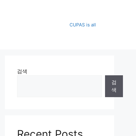
CUPAS is all
검색
검
색
Recent Posts