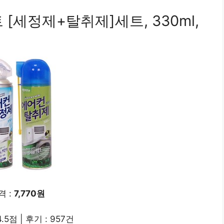
[세정제+탈취제]세트, 330ml,
격 :
7,770원
.5점 | 후기 : 957건