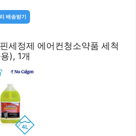
리 배송받기
각핀세정제 에어컨청소약품 세척
), 1개