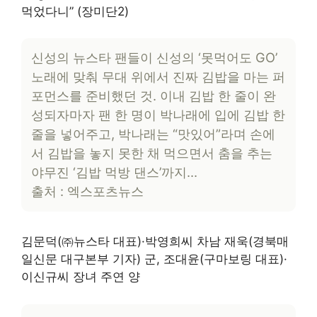
먹었다니” (장미단2)
신성의 뉴스타 팬들이 신성의 ‘못먹어도 GO’
노래에 맞춰 무대 위에서 진짜 김밥을 마는 퍼
포먼스를 준비했던 것. 이내 김밥 한 줄이 완
성되자마자 팬 한 명이 박나래에 입에 김밥 한
줄을 넣어주고, 박나래는 “맛있어”라며 손에
서 김밥을 놓지 못한 채 먹으면서 춤을 추는
야무진 ‘김밥 먹방 댄스’까지…
출처 : 엑스포츠뉴스
김문덕(㈜뉴스타 대표)·박영희씨 차남 재욱(경북매
일신문 대구본부 기자) 군, 조대윤(구마보링 대표)·
이신규씨 장녀 주연 양