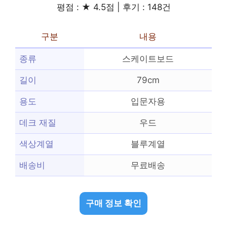
평점 : ★ 4.5점 | 후기 : 148건
구분
내용
종류
스케이트보드
길이
79cm
용도
입문자용
데크 재질
우드
색상계열
블루계열
배송비
무료배송
구매 정보 확인