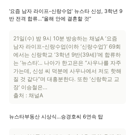
‘요즘 남자 라이프-신랑수업’ 뉴스타 신성, 3학년 9
반 전격 합류…“올해 안에 결혼할 것”
21일(수) 밤 9시 10분 방송하는 채널A ‘요즘
남자 라이프-신랑수업(이하 ‘신랑수업’)’ 69회
에서는 신랑학교 ‘3학년 9반(39세)’에 합류하
는 ‘뉴스타’… 나아가 한고은은 “사우나를 자주
가는데, 신성 씨 덕분에 사우나에서 저도 핫해
질 것 같다”며 대흥분한다. 또한 ‘신랑학교 교
장’ 이승철은…
출처 : 채널A
뉴스타부동산 시상식…승경호씨 6연속 탑