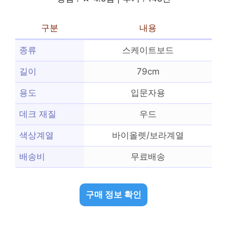
구분
내용
종류
스케이트보드
길이
79cm
용도
입문자용
데크 재질
우드
색상계열
바이올렛/보라계열
배송비
무료배송
구매 정보 확인