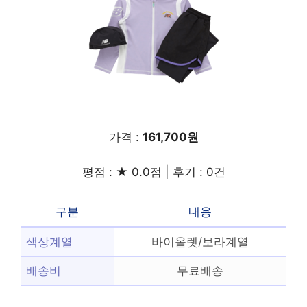
가격 :
161,700원
평점 : ★ 0.0점 | 후기 : 0건
구분
내용
색상계열
바이올렛/보라계열
배송비
무료배송