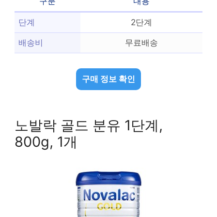
구분
내용
단계
2단계
배송비
무료배송
구매 정보 확인
노발락 골드 분유 1단계,
800g, 1개