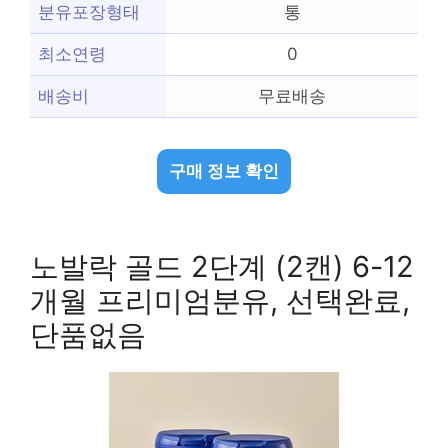
분유포장형태
통
최소연령
0
배송비
무료배송
구매 정보 확인
노발락 골드 2단계 (2캔) 6-12
개월 프리미엄분유, 선택완료,
단품없음