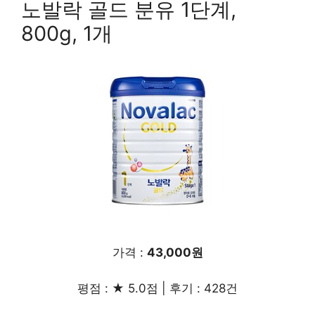
노발락 골드 분유 1단계,
800g, 1개
가격 :
43,000원
평점 : ★ 5.0점 | 후기 : 428건