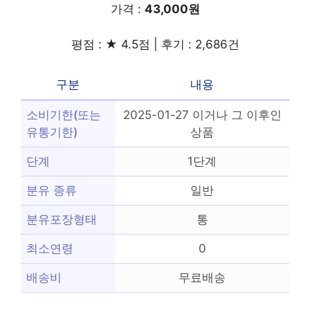
가격 :
43,000원
평점 : ★ 4.5점 | 후기 : 2,686건
구분
내용
소비기한(또는
2025-01-27 이거나 그 이후인
유통기한)
상품
단계
1단계
분유 종류
일반
분유포장형태
통
최소연령
0
배송비
무료배송