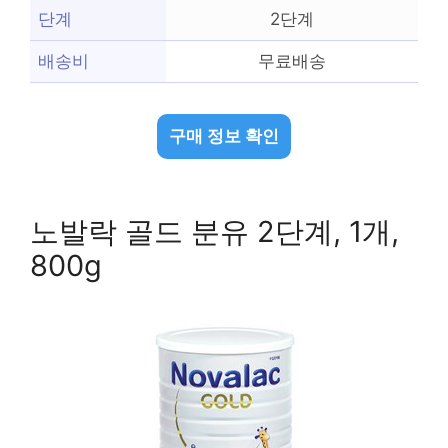
단계
2단계
배송비
무료배송
구매 정보 확인
노발락 골드 분유 2단계, 1개,
800g