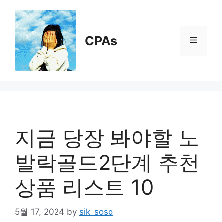
Skip
to
content
CPAs
Menu
지금 당장 봐야할 노
발락골드2단계 추천
상품 리스트 10
5월 17, 2024
by
sik_soso