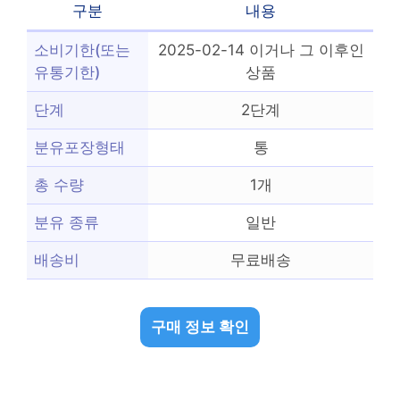
구분
내용
소비기한(또는
2025-02-14 이거나 그 이후인
유통기한)
상품
단계
2단계
분유포장형태
통
총 수량
1개
분유 종류
일반
배송비
무료배송
구매 정보 확인