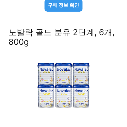
구매 정보 확인
노발락 골드 분유 2단계, 6개,
800g