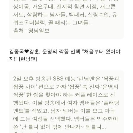
상이몽, 가요무대, 전지적 참견 시점, 개그콘
서트, 살림하는 남자들, 백패커, 신랑수업, 유
퀴즈온더블럭, 골 때리는 그녀들…
출처 : 영남일보
김종국♥강훈, 운명의 짝꿍 선택 “처음부터 왔어야
지!” [런닝맨]
2일 오후 방송된 SBS 예능 ‘런닝맨’은 ‘짝꿍과
짭꿍 사이’ 편으로 가짜 ‘짭꿍’ 속 진짜 ‘운명의
짝꿍’ 한 쌍을 찾아야 하는 커플 레이스로 진
행됐다. 이날 방송에서 여자 멤버들은 ‘플러팅
멘트’를 적었고, 남자 멤버는 이를 보고 마음
에 드는 여성을 선택했다. 멤버들은 박주현이
쓴 ‘난 틀니 없이 밖에 안나가~ 벤틀니…