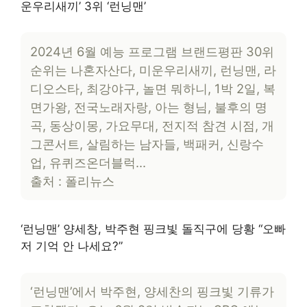
운우리새끼’ 3위 ‘런닝맨’
2024년 6월 예능 프로그램 브랜드평판 30위
순위는 나혼자산다, 미운우리새끼, 런닝맨, 라
디오스타, 최강야구, 놀면 뭐하니, 1박 2일, 복
면가왕, 전국노래자랑, 아는 형님, 불후의 명
곡, 동상이몽, 가요무대, 전지적 참견 시점, 개
그콘서트, 살림하는 남자들, 백패커, 신랑수
업, 유퀴즈온더블럭…
출처 : 폴리뉴스
‘런닝맨’ 양세창, 박주현 핑크빛 돌직구에 당황 “오빠
저 기억 안 나세요?”
‘런닝맨’에서 박주현, 양세찬의 핑크빛 기류가