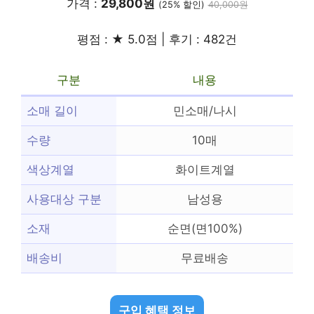
가격 :
29,800원
(25% 할인)
40,000원
평점 : ★ 5.0점 | 후기 : 482건
구분
내용
소매 길이
민소매/나시
수량
10매
색상계열
화이트계열
사용대상 구분
남성용
소재
순면(면100%)
배송비
무료배송
구입 혜택 정보