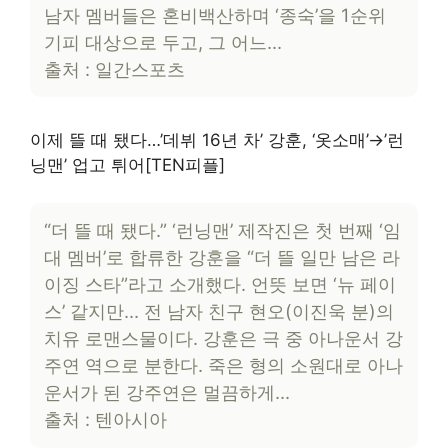
남자 멤버들은 혼비백산하며 ‘종숙’을 1순위
기피 대상으로 두고, 그 어느…
출처 : 일간스포츠
이제 뜰 때 됐다…’데뷔 16년 차’ 강훈, ‘옷소매’→’런
닝맨’ 업고 튀어[TEN피플]
“더 뜰 때 됐다.” ‘런닝맨’ 제작진은 첫 번째 ‘임
대 멤버’로 합류한 강훈을 “더 뜰 일만 남은 라
이징 스타”라고 소개했다. 언뜻 보면 ‘뉴 페이
스’ 같지만… 전 남자 친구 현오(이진욱 분)의
치유 로맨스물이다. 강훈은 극 중 아나운서 강
주연 역으로 분한다. 죽은 형의 소원대로 아나
운서가 된 강주연은 멀끔하게…
출처 : 텐아시아