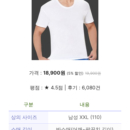
가격 :
18,900원
(5% 할인)
19,900원
평점 : ★ 4.5점 | 후기 : 6,080건
구분
내용
상의 사이즈
남성 XXL (110)
소매 길이
반소매(어깨~팔꿈치 길이)