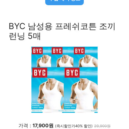
BYC 남성용 프레쉬코튼 조끼
런닝 5매
가격 :
17,900원
(즉시할인가40% 할인)
29,900원