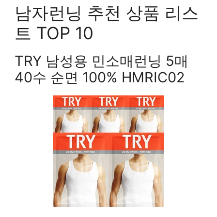
남자런닝 추천 상품 리스
트 TOP 10
TRY 남성용 민소매런닝 5매
40수 순면 100% HMRIC02