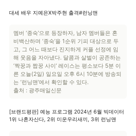
대세 배우 지예은X박주현 출격#런닝맨
멤버 ‘종숙’으로 등장하자, 남자 멤버들은 혼
비백산하며 ‘종숙’을 1순위 기피 대상으로 두
고, 그 어느 때보다 진지하게 커플 선정에 임
해 웃음을 자아냈다. 달콤과 살벌이 공존하는
‘짝꿍과 짭꿍 사이’ 레이스는 평소보다 5분 이
른 오늘(2일) 일요일 오후 6시 10분에 방송되
는 ‘런닝맨’에서 확인할 수 있다.
출처 : 광주매일신문
[브랜드평판] 예능 프로그램 2024년 6월 빅데이터
1위 나혼자산다, 2위 미운우리새끼, 3위 런닝맨