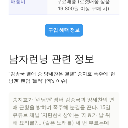
배송비
무료배송 (로켓배송 상품
19,800원 이상 구매 시)
구입 혜택 정보
남자런닝 관련 정보
“김종국 열애 중·양세찬은 결별” 송지효 폭주에 ‘런
닝맨’ 팬덤 ‘들썩’ [엑’s 이슈]
송지효가 ‘런닝맨’ 멤버 김종국과 양세찬의 연
애 근황을 밝히며 폭주해 눈길을 끈다. 15일
유튜브 채널 ‘지편한세상’에는 ‘지효가 날 위
해 요리를?… (슬픈 노래를) 세 번 부르는데