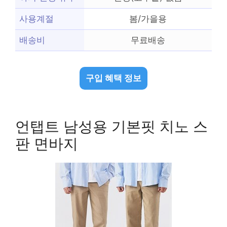
사용계절
봄/가을용
배송비
무료배송
구입 혜택 정보
언탭트 남성용 기본핏 치노 스
판 면바지