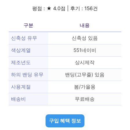
평점 : ★ 4.0점 | 후기 : 156건
구분
내용
신축성 유무
신축성 있음
색상계열
551네이비
제조년도
상시제작
하의 밴딩 유무
밴딩(고무줄) 있음
사용계절
봄/가을용
배송비
무료배송
구입 혜택 정보