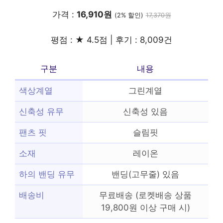
가격 :
16,910원
(2% 할인)
17,370원
평점 : ★ 4.5점 | 후기 : 8,009건
구분
내용
색상계열
그린계열
신축성 유무
신축성 있음
팬츠 핏
슬림핏
소재
레이온
하의 밴딩 유무
밴딩(고무줄) 있음
배송비
무료배송 (로켓배송 상품
19,800원 이상 구매 시)