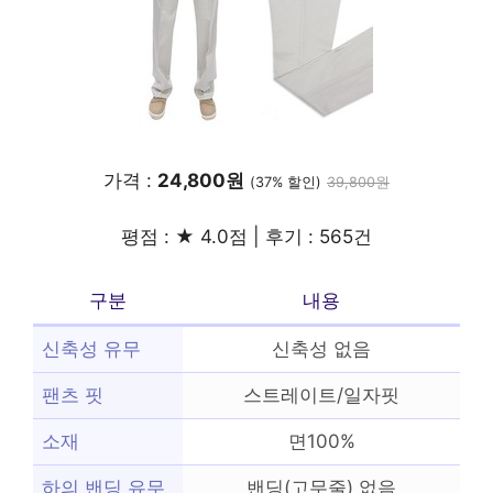
가격 :
24,800원
(37% 할인)
39,800원
평점 : ★ 4.0점 | 후기 : 565건
구분
내용
신축성 유무
신축성 없음
팬츠 핏
스트레이트/일자핏
소재
면100%
하의 밴딩 유무
밴딩(고무줄) 없음