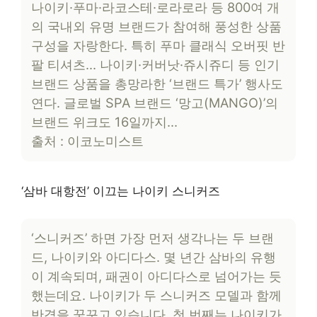
나이키·푸마·라코스테·로라로라 등 800여 개
의 국내외 유명 브랜드가 참여해 풍성한 상품
구성을 자랑한다. 특히 푸마 클래식 오버핏 반
팔 티셔츠… 나이키·커버낫·쥬시쥬디 등 인기
브랜드 상품을 총망라한 ‘브랜드 특가’ 행사도
연다. 글로벌 SPA 브랜드 ‘망고(MANGO)’의
브랜드 위크도 16일까지…
출처 : 이코노미스트
‘삼바 대항전’ 이끄는 나이키 스니커즈
‘스니커즈’ 하면 가장 먼저 생각나는 두 브랜
드, 나이키와 아디다스. 몇 년간 삼바의 유행
이 계속되며, 패권이 아디다스로 넘어가는 듯
했는데요. 나이키가 두 스니커즈 모델과 함께
반격을 꿈꾸고 있습니다. 첫 번째는 나이키가