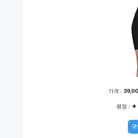
가격 :
39,0
평점 : ★ 
구