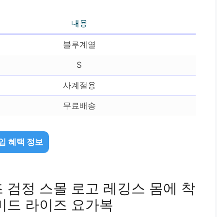
내용
블루계열
S
사계절용
무료배송
입 혜택 정보
 검정 스몰 로고 레깅스 몸에 착
미드 라이즈 요가복