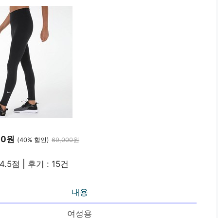
00원
(40% 할인)
69,000원
4.5점 | 후기 : 15건
내용
여성용