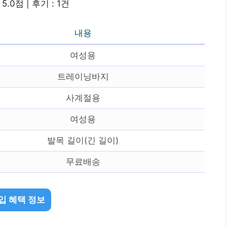
5.0점 | 후기 : 1건
내용
여성용
트레이닝바지
사계절용
여성용
발목 길이(긴 길이)
무료배송
입 혜택 정보