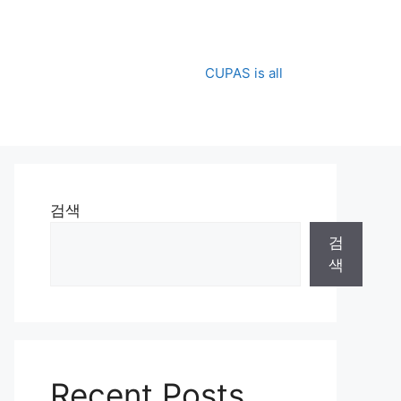
CUPAS is all
검색
검
색
Recent Posts