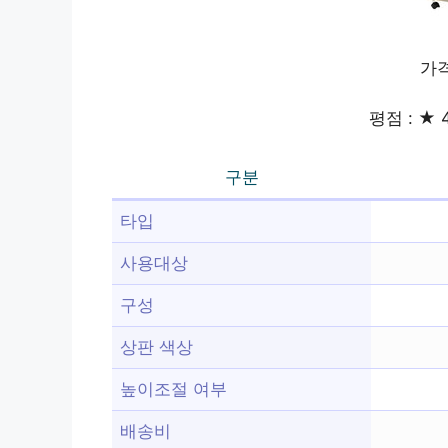
가격
평점 : ★ 4
구분
타입
사용대상
구성
상판 색상
높이조절 여부
배송비