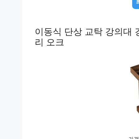
이동식 단상 교탁 강의대 
리 오크
가격