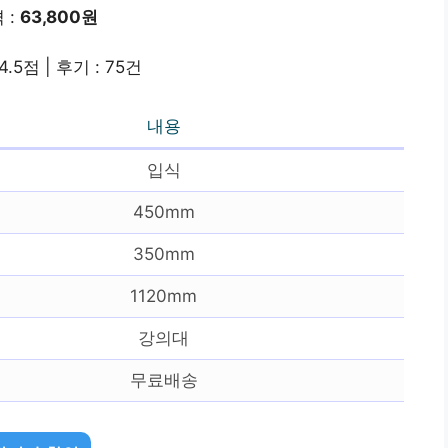
 :
63,800원
4.5점 | 후기 : 75건
내용
입식
450mm
350mm
1120mm
강의대
무료배송