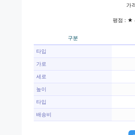
가격
평점 : ★ 
구분
타입
가로
세로
높이
타입
배송비