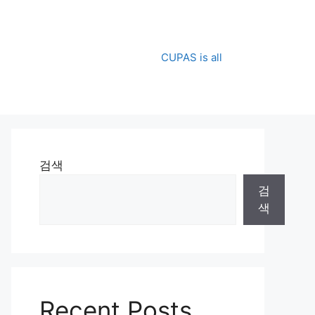
CUPAS is all
검색
검
색
Recent Posts