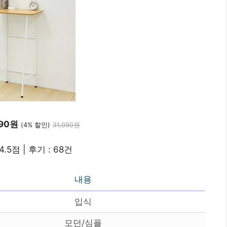
590원
(4% 할인)
31,090원
4.5점 | 후기 : 68건
내용
입식
모던/심플