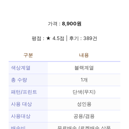
가격 :
8,900원
평점 : ★ 4.5점 | 후기 : 389건
구분
내용
색상계열
블랙계열
총 수량
1개
패턴/프린트
단색(무지)
사용 대상
성인용
사용대상
공용/겸용
배송비
무료배송 (로켓배송 상품