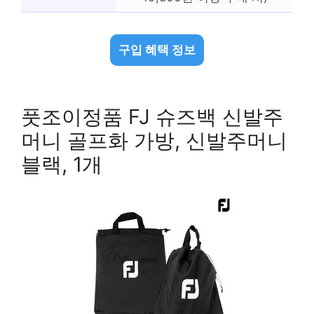
구입 혜택 정보
풋조이정품 FJ 슈즈백 신발주
머니 골프화 가방, 신발주머니
블랙, 1개