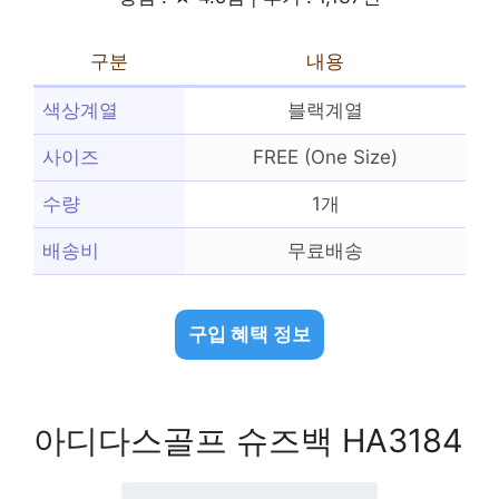
구분
내용
색상계열
블랙계열
사이즈
FREE (One Size)
수량
1개
배송비
무료배송
구입 혜택 정보
아디다스골프 슈즈백 HA3184