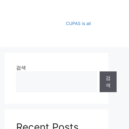
CUPAS is all
검색
검
색
Recent Posts