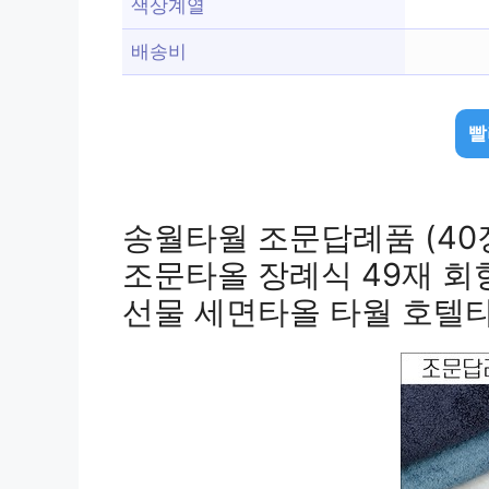
색상계열
배송비
빨
송월타월 조문답례품 (40장
조문타올 장례식 49재 회
선물 세면타올 타월 호텔타