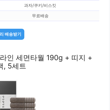
과자/쿠키/비스킷
무료배송
리 배송받기
 세면타월 190g + 띠지 +
, 5세트