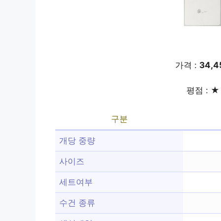
가격 :
34,
평점 : ★ 
구분
개당 중량
사이즈
세트여부
수건 종류