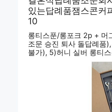
결혼식답례품조문회
있는답례품잼스콘커피 
10
롱티스푼/롱포크 2p + 머
조문 승진 퇴사 돌답례품),
불가), 5)허니 실버 롱티스푼