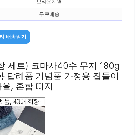
브라운계열
무료배송
리 배송받기
 세트) 코마사40수 무지 180g
향 답례품 기념품 가정용 집들이
올, 혼합 띠지