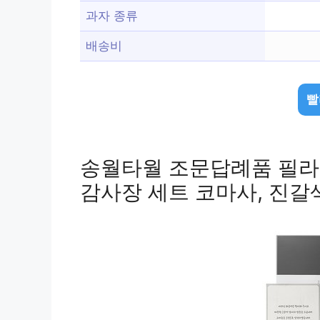
과자 종류
배송비
빨
송월타월 조문답례품 필라라인
감사장 세트 코마사, 진갈색