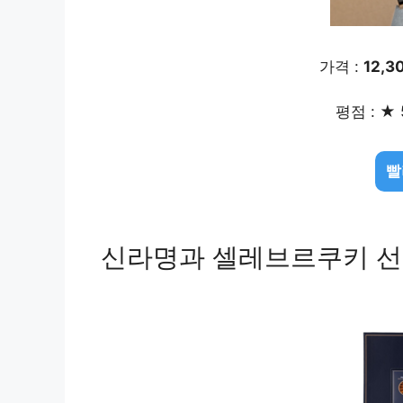
가격 :
12,3
평점 : ★ 
빨
신라명과 셀레브르쿠키 선물세