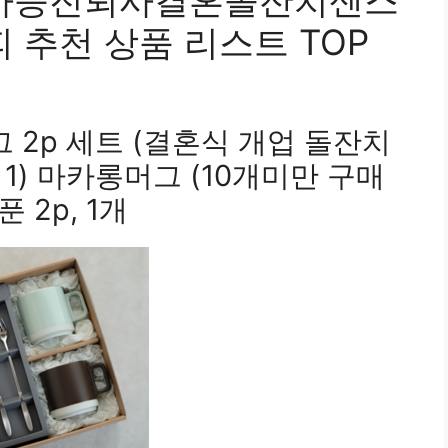
사승진퇴사결혼돌잔치센스
추천 상품 리스트 TOP
그 2p 세트 (결혼식 개업 돌잔치
 1) 마카롱머그 (10개미만 구매
 2p, 1개