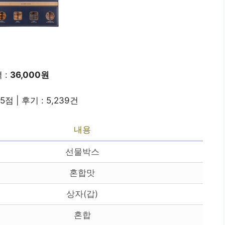
 :
36,000원
5점 | 후기 : 5,239건
내용
선물박스
혼합맛
상자(갑)
혼합