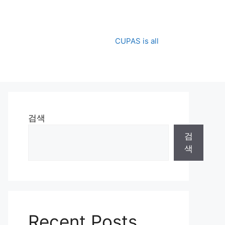
CUPAS is all
검색
검
색
Recent Posts