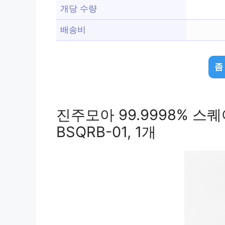
개당 수량
배송비
좀
진주모아 99.9998% 스
BSQRB-01, 1개