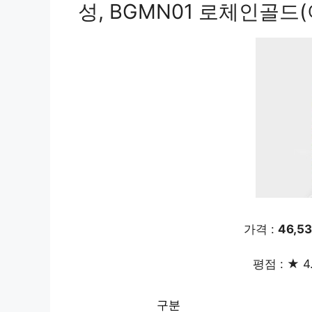
성, BGMN01 로체인골드(
가격 :
46,5
평점 : ★ 4
구분