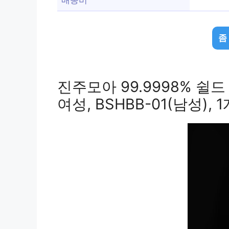
좀
진주모아 99.9998% 쉴
여성, BSHBB-01(남성), 1