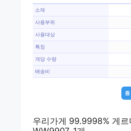
소재
사용부위
사용대상
특징
개당 수량
배송비
좀
우리가게 99.9998% 
WW9907, 1개