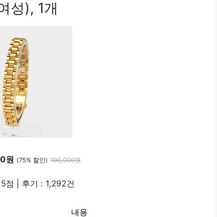
여성), 1개
30원
(75% 할인)
190,000원
.5점 | 후기 : 1,292건
내용