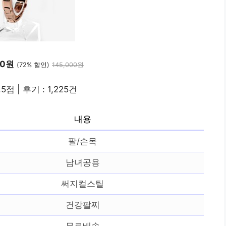
00원
(72% 할인)
145,000원
.5점 | 후기 : 1,225건
내용
팔/손목
남녀공용
써지컬스틸
건강팔찌
무료배송