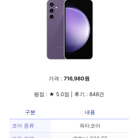
가격 :
716,980원
평점 : ★ 5.0점 | 후기 : 848건
구분
내용
코어 종류
옥타코어