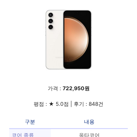
가격 :
722,950원
평점 : ★ 5.0점 | 후기 : 848건
구분
내용
코어 종류
옥타코어