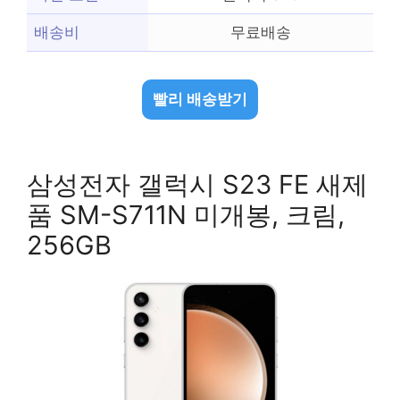
배송비
무료배송
빨리 배송받기
삼성전자 갤럭시 S23 FE 새제
품 SM-S711N 미개봉, 크림,
256GB